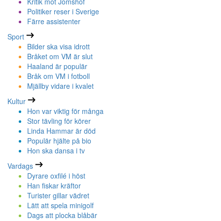
Kritik mot Jomshof
Politiker reser i Sverige
Färre assistenter
Sport
Bilder ska visa idrott
Bråket om VM är slut
Haaland är populär
Bråk om VM i fotboll
Mjällby vidare i kvalet
Kultur
Hon var viktig för många
Stor tävling för körer
Linda Hammar är död
Populär hjälte på bio
Hon ska dansa i tv
Vardags
Dyrare oxfilé i höst
Han fiskar kräftor
Turister gillar vädret
Lätt att spela minigolf
Dags att plocka blåbär