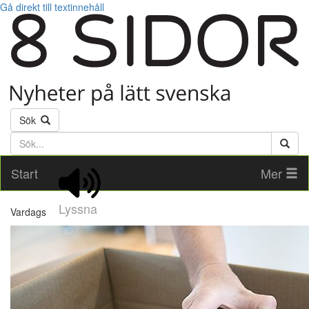
Gå direkt till textinnehåll
Sök
Söktext
Start
Mer
Lyssna
Vardags