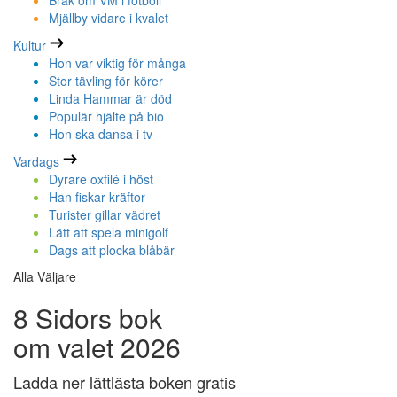
Bråk om VM i fotboll
Mjällby vidare i kvalet
Kultur
Hon var viktig för många
Stor tävling för körer
Linda Hammar är död
Populär hjälte på bio
Hon ska dansa i tv
Vardags
Dyrare oxfilé i höst
Han fiskar kräftor
Turister gillar vädret
Lätt att spela minigolf
Dags att plocka blåbär
Alla Väljare
8 Sidors bok
om valet 2026
Ladda ner lättlästa boken gratis