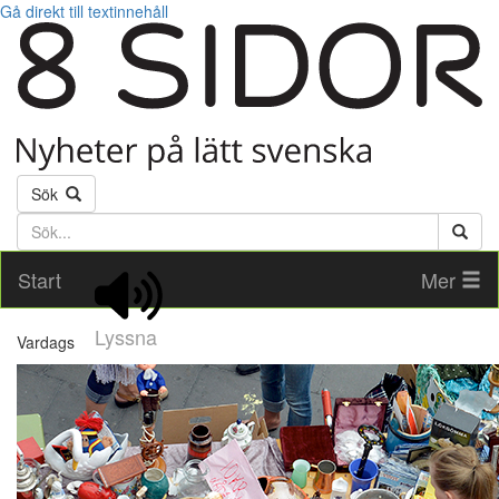
Gå direkt till textinnehåll
Sök
Söktext
Start
Mer
Lyssna
Vardags