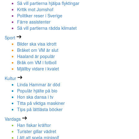
Så vill partierna hjälpa flyktingar
Kritik mot Jomshof
Politiker reser i Sverige
Färre assistenter
Så vill partierna rädda klimatet
Sport
Bilder ska visa idrott
Bråket om VM är slut
Haaland är populär
Bråk om VM i fotboll
Mjällby vidare i kvalet
Kultur
Linda Hammar är död
Populär hjälte på bio
Hon ska dansa i tv
Titta på viktiga maskiner
Tips på lättlästa böcker
Vardags
Han fiskar kräftor
Turister gillar vädret
Lätt att spela minigolf