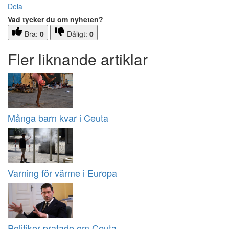
Dela
Vad tycker du om nyheten?
Bra:
0
Dåligt:
0
Fler liknande artiklar
Många barn kvar i Ceuta
Varning för värme i Europa
Politiker pratade om Ceuta