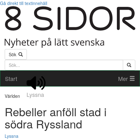
Gå direkt till textinnehåll
Sök
Söktext
Start
Mer
Lyssna
Världen
Rebeller anföll stad i
södra Ryssland
Lyssna