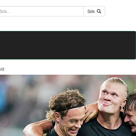
ktext
Sök
uiz