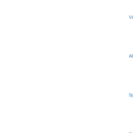
Vä
Al
Sp