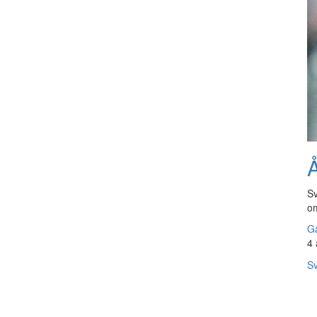
Å
Sv
om
Gå
4 
Sv