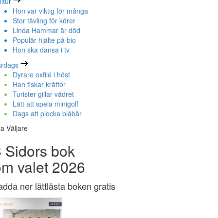
ltur
Hon var viktig för många
Stor tävling för körer
Linda Hammar är död
Populär hjälte på bio
Hon ska dansa i tv
ardags
Dyrare oxfilé i höst
Han fiskar kräftor
Turister gillar vädret
Lätt att spela minigolf
Dags att plocka blåbär
la Väljare
 Sidors bok
om valet 2026
adda ner lättlästa boken gratis