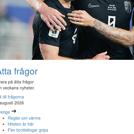
tta frågor
ara på åtta frågor
 veckans nyheter.
 till frågorna
augusti 2026
erige
Regler om värme
Hösten är här
Fler brottslingar grips