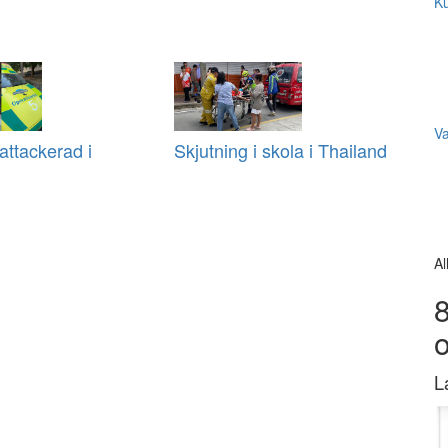
Ku
V
ttackerad i
Skjutning i skola i Thailand
Al
8
L