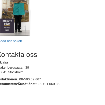
adda ner boken
Kontakta oss
Sidor
rakenbergsgatan 39
17 41 Stockholm
edaktionen:
08-580 02 867
renumerera/Kundtjänst:
08-121 060 38