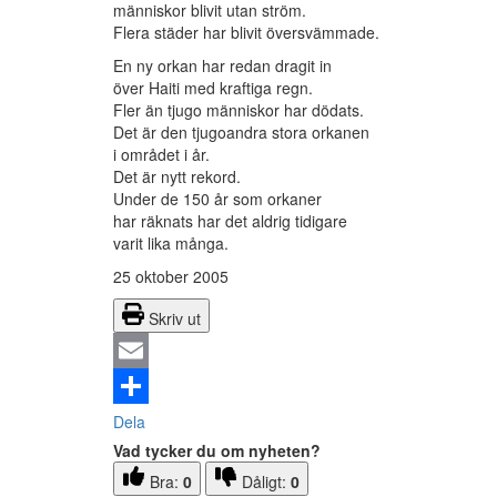
människor blivit utan ström.
Flera städer har blivit översvämmade.
En ny orkan har redan dragit in
över Haiti med kraftiga regn.
Fler än tjugo människor har dödats.
Det är den tjugoandra stora orkanen
i området i år.
Det är nytt rekord.
Under de 150 år som orkaner
har räknats har det aldrig tidigare
varit lika många.
25 oktober 2005
Skriv ut
Email
Dela
Vad tycker du om nyheten?
Bra:
0
Dåligt:
0