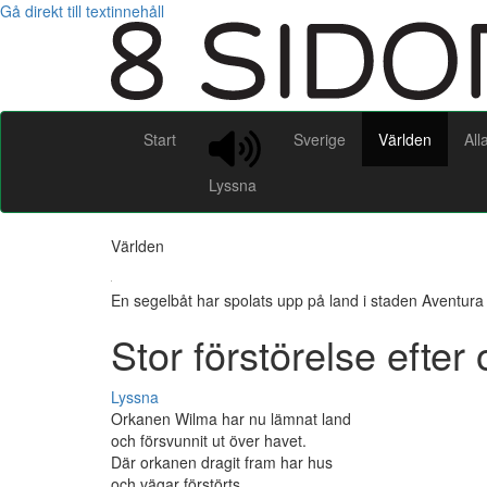
Gå direkt till textinnehåll
Start
Sverige
Världen
All
Lyssna
Världen
En segelbåt har spolats upp på land i staden Aventura 
Stor förstörelse efter
Lyssna
Orkanen Wilma har nu lämnat land
och försvunnit ut över havet.
Där orkanen dragit fram har hus
och vägar förstörts.