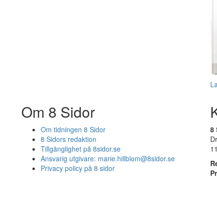
L
Om 8 Sidor
Om tidningen 8 Sidor
8 
8 Sidors redaktion
D
Tillgänglighet på 8sidor.se
1
Ansvarig utgivare:
marie.hillblom@8sidor.se
R
Privacy policy på 8 sidor
P