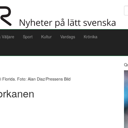
Sö
a Väljare
Sport
Kultur
Vardags
Krönika
Q
i Florida. Foto: Alan Diaz/Pressens Bild
 orkanen