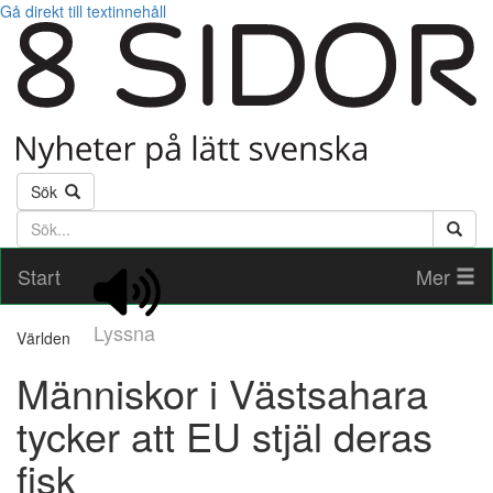
Gå direkt till textinnehåll
Sök
Söktext
Start
Mer
Lyssna
Världen
Människor i Västsahara
tycker att EU stjäl deras
fisk