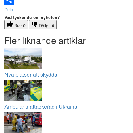
Email
Dela
Vad tycker du om nyheten?
Bra:
0
Dåligt:
0
Fler liknande artiklar
Nya platser att skydda
Ambulans attackerad i Ukraina