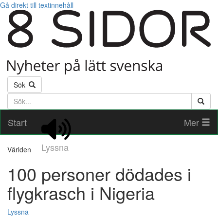
Gå direkt till textinnehåll
Sök
Söktext
Start
Mer
Lyssna
Världen
100 personer dödades i
flygkrasch i Nigeria
Lyssna