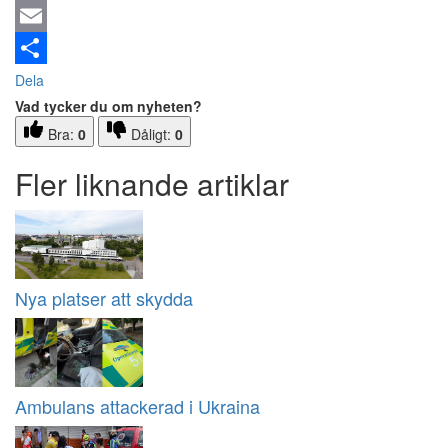
Email
Dela
Vad tycker du om nyheten?
Bra:
0
Dåligt:
0
Fler liknande artiklar
Nya platser att skydda
Ambulans attackerad i Ukraina