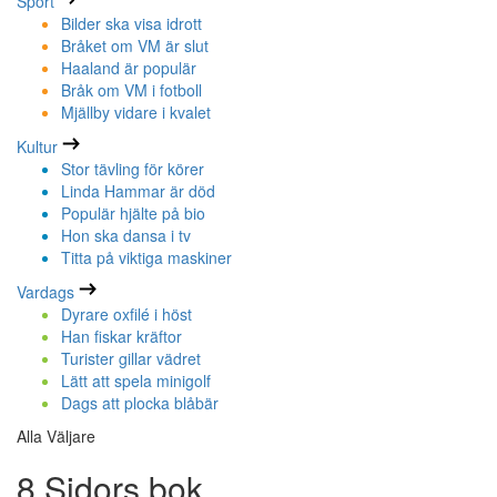
Sport
Bilder ska visa idrott
Bråket om VM är slut
Haaland är populär
Bråk om VM i fotboll
Mjällby vidare i kvalet
Kultur
Stor tävling för körer
Linda Hammar är död
Populär hjälte på bio
Hon ska dansa i tv
Titta på viktiga maskiner
Vardags
Dyrare oxfilé i höst
Han fiskar kräftor
Turister gillar vädret
Lätt att spela minigolf
Dags att plocka blåbär
Alla Väljare
8 Sidors bok