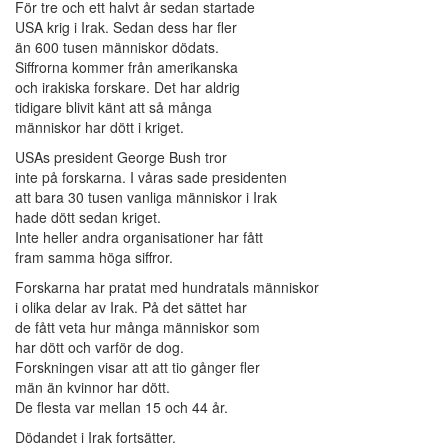
För tre och ett halvt år sedan startade
USA krig i Irak. Sedan dess har fler
än 600 tusen människor dödats.
Siffrorna kommer från amerikanska
och irakiska forskare. Det har aldrig
tidigare blivit känt att så många
människor har dött i kriget.
USAs president George Bush tror
inte på forskarna. I våras sade presidenten
att bara 30 tusen vanliga människor i Irak
hade dött sedan kriget.
Inte heller andra organisationer har fått
fram samma höga siffror.
Forskarna har pratat med hundratals människor
i olika delar av Irak. På det sättet har
de fått veta hur många människor som
har dött och varför de dog.
Forskningen visar att att tio gånger fler
män än kvinnor har dött.
De flesta var mellan 15 och 44 år.
Dödandet i Irak fortsätter.