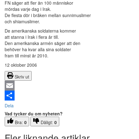
FN säger att fler än 100 människor
mördas varje dag i Irak.
De flesta dör i bråken mellan sunnimuslimer
och shiamuslimer.
De amerikanska soldaterna kommer
att stanna i Irak i flera år till.
Den amerikanska armén säger att den
behöver ha kvar alla sina soldater
fram till minst år 2010.
12 oktober 2006
Skriv ut
Email
Dela
Vad tycker du om nyheten?
Bra:
0
Dåligt:
0
Fler liknande artiklar