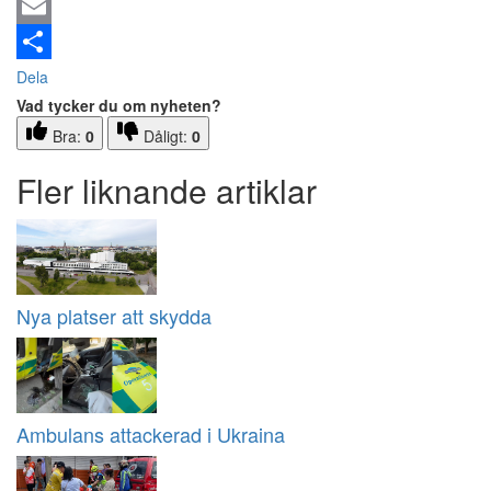
Email
Dela
Vad tycker du om nyheten?
Bra:
0
Dåligt:
0
Fler liknande artiklar
Nya platser att skydda
Ambulans attackerad i Ukraina