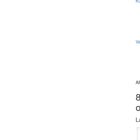
Ku
V
Al
8
L