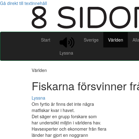
Gå direkt till textinnehåll
Start
Sverige
Världen
All
Lyssna
Världen
Fiskarna försvinner f
Lyssna
Om fyrtio år finns det inte några
matfiskar kvar i havet.
Det säger en grupp forskare som
har undersökt miljön i världens hav.
Havsexperter och ekonomer från flera
länder har gjort en noggrann