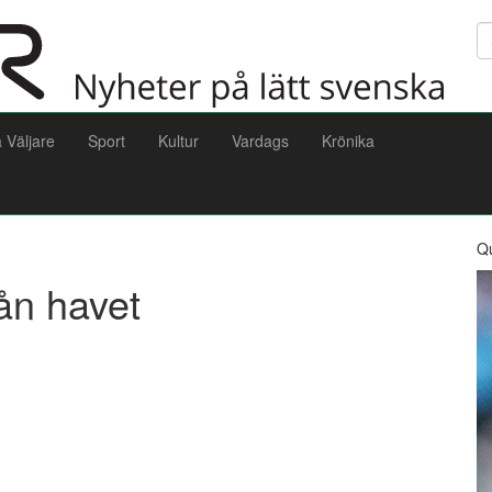
Sö
a Väljare
Sport
Kultur
Vardags
Krönika
Q
rån havet