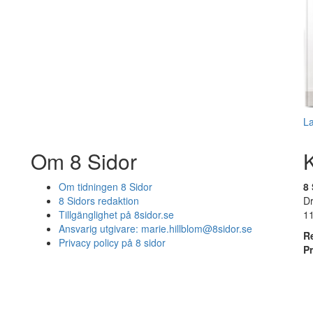
L
Om 8 Sidor
Om tidningen 8 Sidor
8 
8 Sidors redaktion
D
Tillgänglighet på 8sidor.se
1
Ansvarig utgivare:
marie.hillblom@8sidor.se
R
Privacy policy på 8 sidor
P