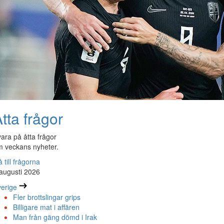
tta frågor
ara på åtta frågor
 veckans nyheter.
 till frågorna
augusti 2026
erige
Fler brottslingar grips
Billigare mat i affären
Man från gäng dömd i Irak