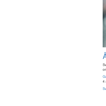
Å
Sv
om
Gå
4 
Sv