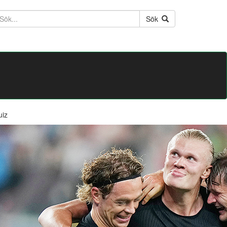
ktext
Sök
uiz