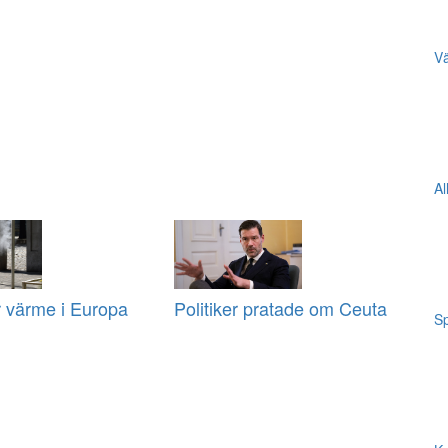
Vä
Al
r värme i Europa
Politiker pratade om Ceuta
Sp