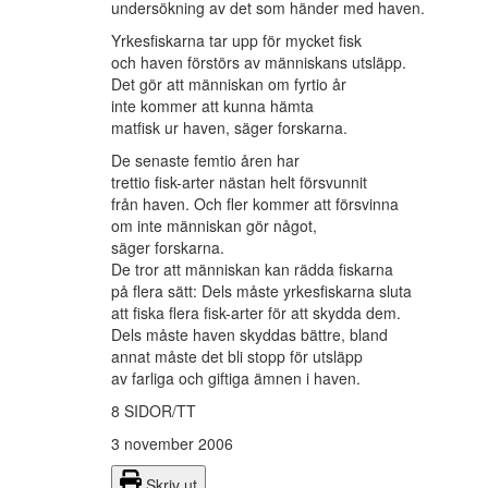
undersökning av det som händer med haven.
Yrkesfiskarna tar upp för mycket fisk
och haven förstörs av människans utsläpp.
Det gör att människan om fyrtio år
inte kommer att kunna hämta
matfisk ur haven, säger forskarna.
De senaste femtio åren har
trettio fisk-arter nästan helt försvunnit
från haven. Och fler kommer att försvinna
om inte människan gör något,
säger forskarna.
De tror att människan kan rädda fiskarna
på flera sätt: Dels måste yrkesfiskarna sluta
att fiska flera fisk-arter för att skydda dem.
Dels måste haven skyddas bättre, bland
annat måste det bli stopp för utsläpp
av farliga och giftiga ämnen i haven.
8 SIDOR/TT
3 november 2006
Skriv ut