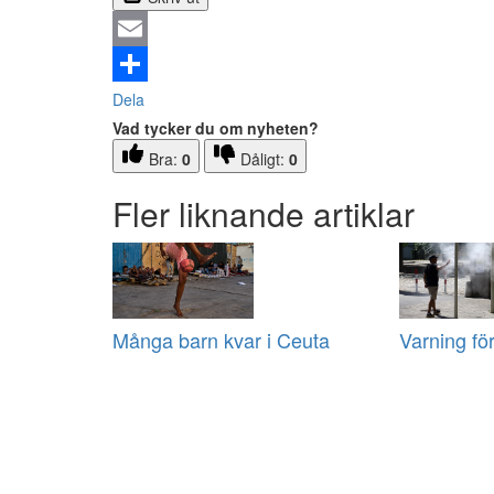
Email
Dela
Vad tycker du om nyheten?
Bra:
0
Dåligt:
0
Fler liknande artiklar
Många barn kvar i Ceuta
Varning fö