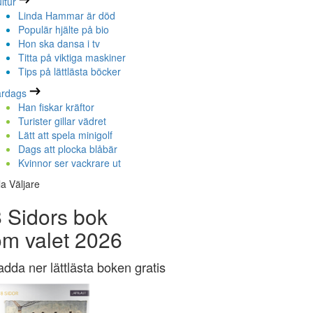
ltur
Linda Hammar är död
Populär hjälte på bio
Hon ska dansa i tv
Titta på viktiga maskiner
Tips på lättlästa böcker
ardags
Han fiskar kräftor
Turister gillar vädret
Lätt att spela minigolf
Dags att plocka blåbär
Kvinnor ser vackrare ut
la Väljare
 Sidors bok
om valet 2026
adda ner lättlästa boken gratis