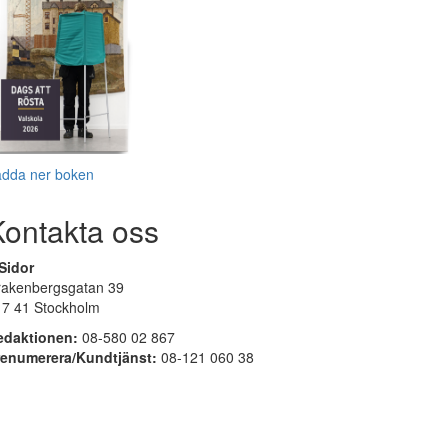
adda ner boken
Kontakta oss
Sidor
rakenbergsgatan 39
17 41 Stockholm
edaktionen:
08-580 02 867
renumerera/Kundtjänst:
08-121 060 38