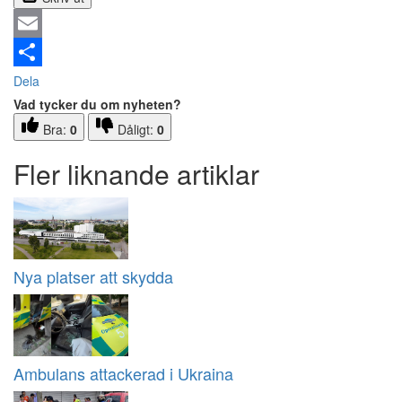
Email
Dela
Vad tycker du om nyheten?
Bra:
0
Dåligt:
0
Fler liknande artiklar
Nya platser att skydda
Ambulans attackerad i Ukraina