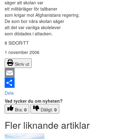
säger att skolan var
ett militärläger för talibaner
som krigar mot Afghanistans regering.
De som bor nära skolan säger
att det var vanliga skolelever
som dödades i attacken.
8 SIDOR/TT
1 november 2006
Skriv ut
Email
Dela
Vad tycker du om nyheten?
Bra:
0
Dåligt:
0
Fler liknande artiklar