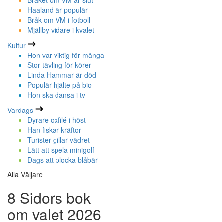
Bråket om VM är slut
Haaland är populär
Bråk om VM i fotboll
Mjällby vidare i kvalet
Kultur
Hon var viktig för många
Stor tävling för körer
Linda Hammar är död
Populär hjälte på bio
Hon ska dansa i tv
Vardags
Dyrare oxfilé i höst
Han fiskar kräftor
Turister gillar vädret
Lätt att spela minigolf
Dags att plocka blåbär
Alla Väljare
8 Sidors bok
om valet 2026