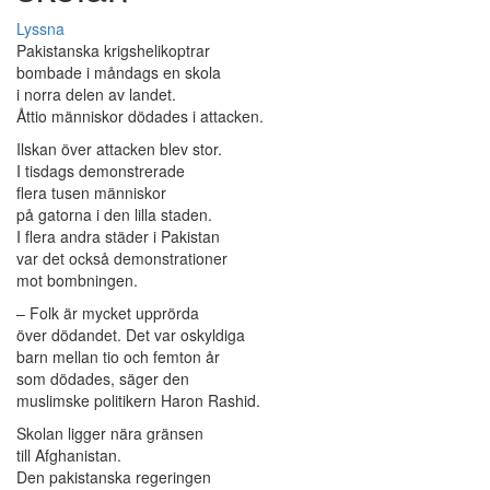
Lyssna
Pakistanska krigshelikoptrar
bombade i måndags en skola
i norra delen av landet.
Åttio människor dödades i attacken.
Ilskan över attacken blev stor.
I tisdags demonstrerade
flera tusen människor
på gatorna i den lilla staden.
I flera andra städer i Pakistan
var det också demonstrationer
mot bombningen.
– Folk är mycket upprörda
över dödandet. Det var oskyldiga
barn mellan tio och femton år
som dödades, säger den
muslimske politikern Haron Rashid.
Skolan ligger nära gränsen
till Afghanistan.
Den pakistanska regeringen