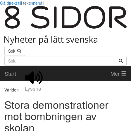
Gå direkt till textinnehåll
Sök
Söktext
Start
Mer
Lyssna
Världen
Stora demonstrationer
mot bombningen av
skolan