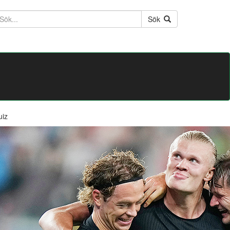
ktext
Sök
uiz