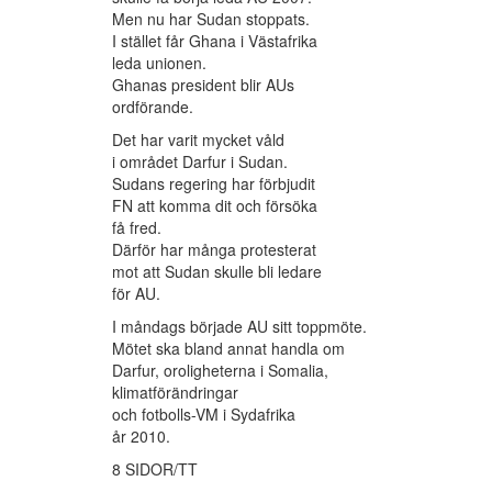
Men nu har Sudan stoppats.
I stället får Ghana i Västafrika
leda unionen.
Ghanas president blir AUs
ordförande.
Det har varit mycket våld
i området Darfur i Sudan.
Sudans regering har förbjudit
FN att komma dit och försöka
få fred.
Därför har många protesterat
mot att Sudan skulle bli ledare
för AU.
I måndags började AU sitt toppmöte.
Mötet ska bland annat handla om
Darfur, oroligheterna i Somalia,
klimatförändringar
och fotbolls-VM i Sydafrika
år 2010.
8 SIDOR/TT