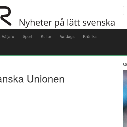
Sö
a Väljare
Sport
Kultur
Vardags
Krönika
Q
kanska Unionen