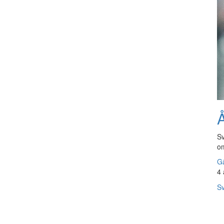
Å
Sv
om
Gå
4 
Sv