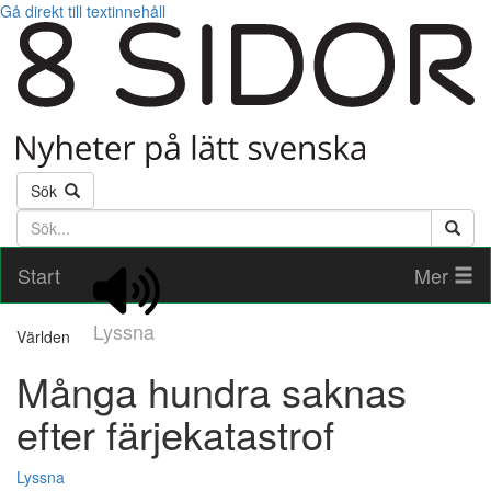
Gå direkt till textinnehåll
Sök
Söktext
Start
Mer
Lyssna
Världen
Många hundra saknas
efter färjekatastrof
Lyssna