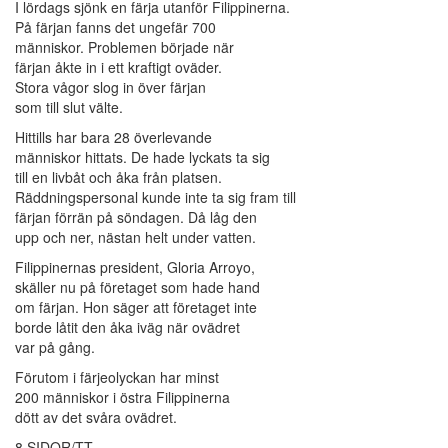
I lördags sjönk en färja utanför Filippinerna.
På färjan fanns det ungefär 700
människor. Problemen började när
färjan åkte in i ett kraftigt oväder.
Stora vågor slog in över färjan
som till slut välte.
Hittills har bara 28 överlevande
människor hittats. De hade lyckats ta sig
till en livbåt och åka från platsen.
Räddningspersonal kunde inte ta sig fram till
färjan förrän på söndagen. Då låg den
upp och ner, nästan helt under vatten.
Filippinernas president, Gloria Arroyo,
skäller nu på företaget som hade hand
om färjan. Hon säger att företaget inte
borde låtit den åka iväg när ovädret
var på gång.
Förutom i färjeolyckan har minst
200 människor i östra Filippinerna
dött av det svåra ovädret.
8 SIDOR/TT