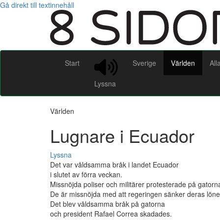
Gå direkt till textinnehåll
Start
Sverige
Världen
All
Lyssna
Världen
Lugnare i Ecuador
Lyssna
Det var våldsamma bråk i landet Ecuador
i slutet av förra veckan.
Missnöjda poliser och militärer protesterade på gatorn
De är missnöjda med att regeringen sänker deras löne
Det blev våldsamma bråk på gatorna
och president Rafael Correa skadades.