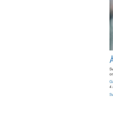
Å
Sv
om
Gå
4 
Sv