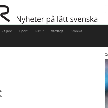
Sö
a Väljare
Sport
Kultur
Vardags
Krönika
Q
a.
r.