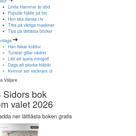
ltur
Linda Hammar är död
Populär hjälte på bio
Hon ska dansa i tv
Titta på viktiga maskiner
Tips på lättlästa böcker
ardags
Han fiskar kräftor
Turister gillar vädret
Lätt att spela minigolf
Dags att plocka blåbär
Kvinnor ser vackrare ut
la Väljare
 Sidors bok
om valet 2026
adda ner lättlästa boken gratis