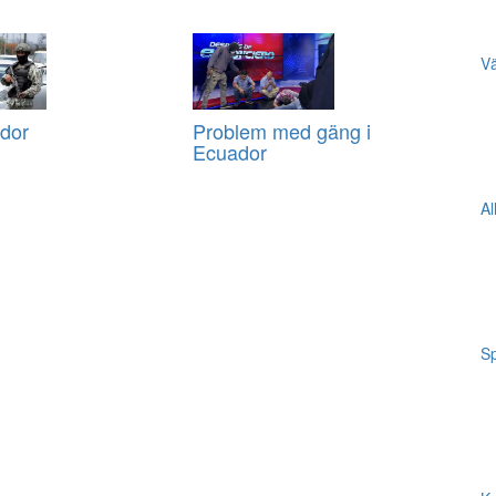
Vä
ador
Problem med gäng i
Ecuador
Al
Sp