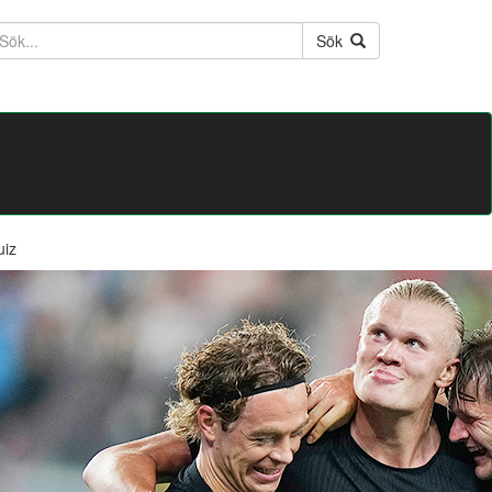
ktext
Sök
uiz