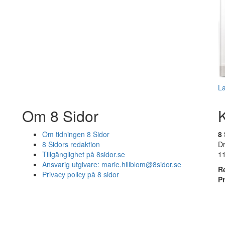
L
Om 8 Sidor
Om tidningen 8 Sidor
8 
8 Sidors redaktion
D
Tillgänglighet på 8sidor.se
1
Ansvarig utgivare:
marie.hillblom@8sidor.se
R
Privacy policy på 8 sidor
P