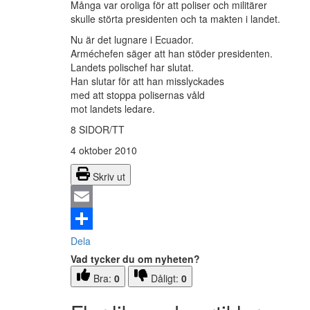
Många var oroliga för att poliser och militärer
skulle störta presidenten och ta makten i landet.
Nu är det lugnare i Ecuador.
Arméchefen säger att han stöder presidenten.
Landets polischef har slutat.
Han slutar för att han misslyckades
med att stoppa polisernas våld
mot landets ledare.
8 SIDOR/TT
4 oktober 2010
Skriv ut
Email
Dela
Vad tycker du om nyheten?
Bra:
0
Dåligt:
0