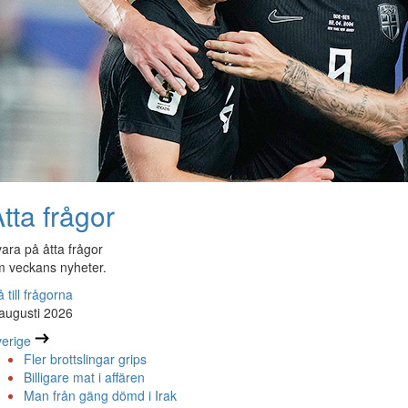
tta frågor
ara på åtta frågor
 veckans nyheter.
 till frågorna
augusti 2026
erige
Fler brottslingar grips
Billigare mat i affären
Man från gäng dömd i Irak