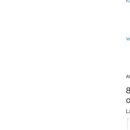
Ku
V
Al
8
L