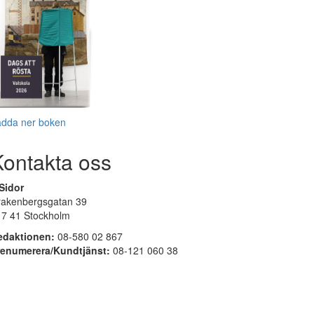
adda ner boken
Kontakta oss
Sidor
rakenbergsgatan 39
17 41 Stockholm
edaktionen:
08-580 02 867
renumerera/Kundtjänst:
08-121 060 38