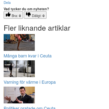
Dela
Vad tycker du om nyheten?
Bra:
0
Dåligt:
0
Fler liknande artiklar
Många barn kvar i Ceuta
Varning för värme i Europa
Politiker pratade om Ceuta