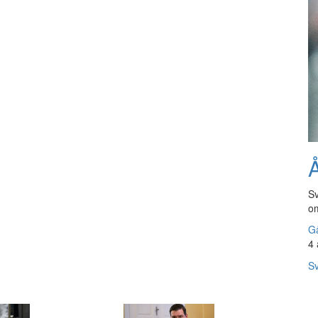
Å
Sv
om
Gå
4 
Sv