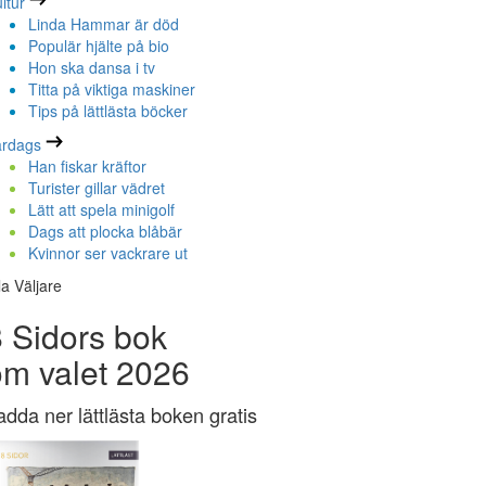
ltur
Linda Hammar är död
Populär hjälte på bio
Hon ska dansa i tv
Titta på viktiga maskiner
Tips på lättlästa böcker
ardags
Han fiskar kräftor
Turister gillar vädret
Lätt att spela minigolf
Dags att plocka blåbär
Kvinnor ser vackrare ut
la Väljare
 Sidors bok
om valet 2026
adda ner lättlästa boken gratis