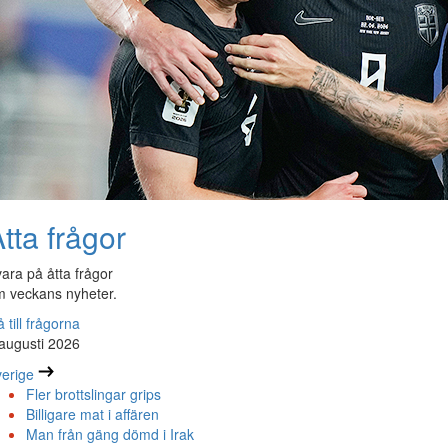
tta frågor
ara på åtta frågor
 veckans nyheter.
 till frågorna
augusti 2026
erige
Fler brottslingar grips
Billigare mat i affären
Man från gäng dömd i Irak