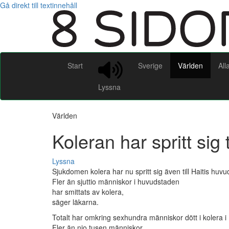
Gå direkt till textinnehåll
Start
Sverige
Världen
All
Lyssna
Världen
Koleran har spritt sig 
Lyssna
Sjukdomen kolera har nu spritt sig även till Haitis huv
Fler än sjuttio människor i huvudstaden
har smittats av kolera,
säger läkarna.
Totalt har omkring sexhundra människor dött i kolera i 
Fler än nio tusen människor