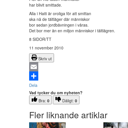
har blivit smittade.
Alla i Haiti är oroliga för att smittan
ska nå de tältläger där människor
bor sedan jordbävningen i våras.
Det bor mer än en miljon människor i tältlägren.
8 SIDOR/TT
11 november 2010
Skriv ut
Email
Dela
Vad tycker du om nyheten?
Bra:
0
Dåligt:
0
Fler liknande artiklar