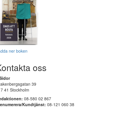
adda ner boken
Kontakta oss
Sidor
rakenbergsgatan 39
17 41 Stockholm
edaktionen:
08-580 02 867
renumerera/Kundtjänst:
08-121 060 38