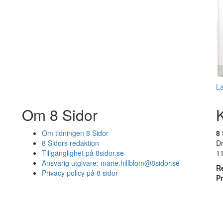
L
Om 8 Sidor
Om tidningen 8 Sidor
8 
8 Sidors redaktion
D
Tillgänglighet på 8sidor.se
1
Ansvarig utgivare:
marie.hillblom@8sidor.se
R
Privacy policy på 8 sidor
P