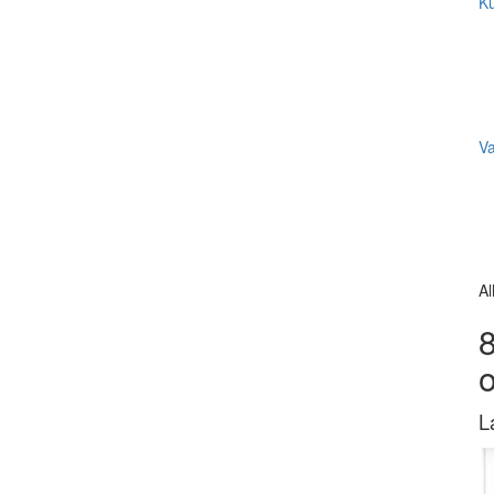
Ku
V
Al
8
L