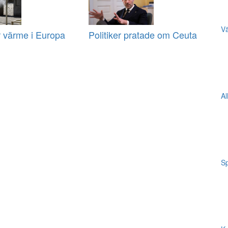
Vä
r värme i Europa
Politiker pratade om Ceuta
Al
Sp