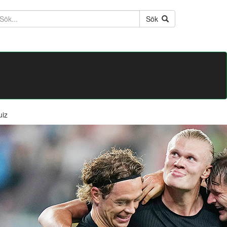
ktext
Sök
uiz