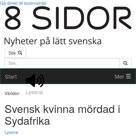
Gå direkt till textinnehåll
Sök
Söktext
Start
Mer
Lyssna
Världen
Svensk kvinna mördad i
Sydafrika
Lyssna