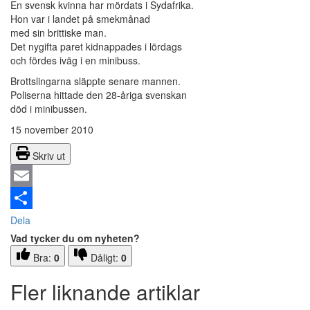
En svensk kvinna har mördats i Sydafrika.
Hon var i landet på smekmånad
med sin brittiske man.
Det nygifta paret kidnappades i lördags
och fördes iväg i en minibuss.
Brottslingarna släppte senare mannen.
Poliserna hittade den 28-åriga svenskan
död i minibussen.
15 november 2010
Skriv ut
Email
Dela
Vad tycker du om nyheten?
Bra:
0
Dåligt:
0
Fler liknande artiklar