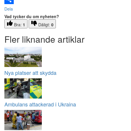
Dela
Vad tycker du om nyheten?
Bra:
1
Dåligt:
0
Fler liknande artiklar
Nya platser att skydda
Ambulans attackerad i Ukraina