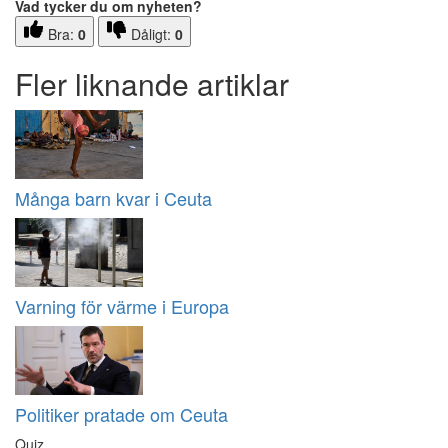
Vad tycker du om nyheten?
Bra:
0
Dåligt:
0
Fler liknande artiklar
Många barn kvar i Ceuta
Varning för värme i Europa
Politiker pratade om Ceuta
Quiz