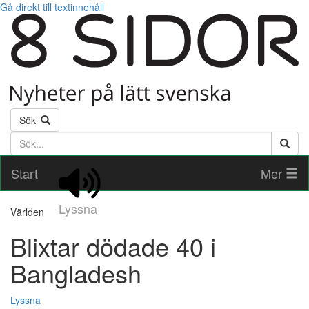
Gå direkt till textinnehåll
Sök
Söktext
Start
Mer
Lyssna
Världen
Blixtar dödade 40 i
Bangladesh
Lyssna