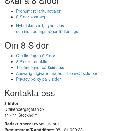
Skaffa 8 Sidor
Prenumerera/Kundtjänst
8 Sidor som app
Nyhetskorsord, nyhetstips
och instuderingsfrågor till tidningen
Om 8 Sidor
Om tidningen 8 Sidor
8 Sidors redaktion
Tillgänglighet på 8sidor.se
Ansvarig utgivare:
marie.hillblom@8sidor.se
Privacy policy på 8 sidor
Kontakta oss
8 Sidor
Drakenbergsgatan 39
117 41 Stockholm
Redaktionen:
08-580 02 867
Prenumerera/Kundtjänst:
08-121 060 38