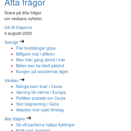
Åtta frågor
Svara på åtta frågor
om veckans nyheter.
Gå till frågorna
4 augusti 2026
Sverige
Fler brottslingar grips
Billigare mat i affären
Man från gäng dömd i Irak
Båten kan ha blivit påkörd
Kungen på scouternas läger
Världen
Många barn kvar i Ceuta
Varning för värme i Europa
Politiker pratade om Ceuta
Stor begravning i Gaza
Attacker mot ryskt företag
Alla Väljare
Så vill partierna hjälpa flyktingar
Kritik mot Jomshof