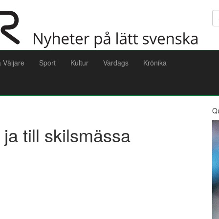
Sö
a Väljare
Sport
Kultur
Vardags
Krönika
Q
ja till skilsmässa