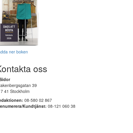
adda ner boken
Kontakta oss
Sidor
rakenbergsgatan 39
17 41 Stockholm
edaktionen:
08-580 02 867
renumerera/Kundtjänst:
08-121 060 38