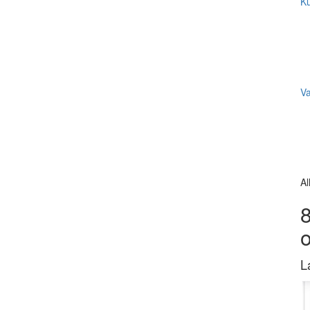
Ku
V
Al
8
L