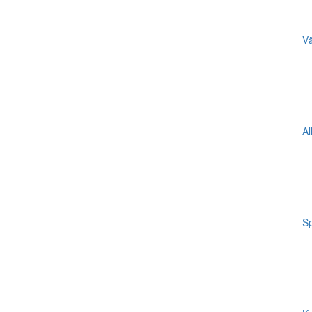
Vä
Al
Sp