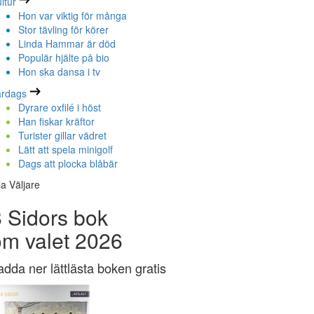
ltur
Hon var viktig för många
Stor tävling för körer
Linda Hammar är död
Populär hjälte på bio
Hon ska dansa i tv
ardags
Dyrare oxfilé i höst
Han fiskar kräftor
Turister gillar vädret
Lätt att spela minigolf
Dags att plocka blåbär
la Väljare
 Sidors bok
om valet 2026
adda ner lättlästa boken gratis