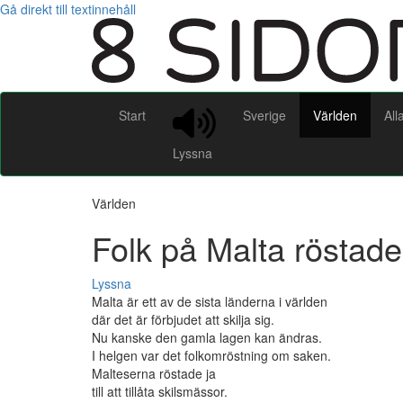
Gå direkt till textinnehåll
Start
Sverige
Världen
All
Lyssna
Världen
Folk på Malta röstade 
Lyssna
Malta är ett av de sista länderna i världen
där det är förbjudet att skilja sig.
Nu kanske den gamla lagen kan ändras.
I helgen var det folkomröstning om saken.
Malteserna röstade ja
till att tillåta skilsmässor.