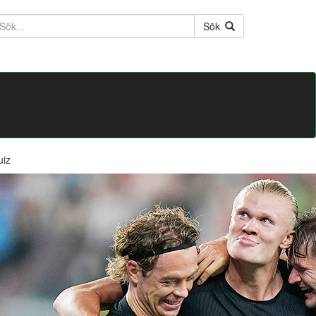
ktext
Sök
uiz