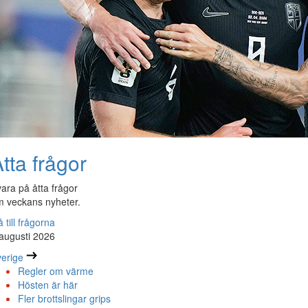
tta frågor
ara på åtta frågor
 veckans nyheter.
 till frågorna
augusti 2026
erige
Regler om värme
Hösten är här
Fler brottslingar grips