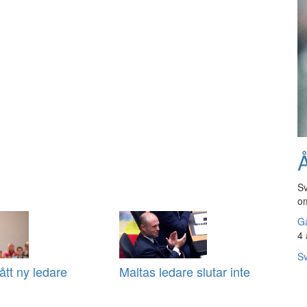
Å
Sv
om
Gå
4 
Sv
ått ny ledare
Maltas ledare slutar inte