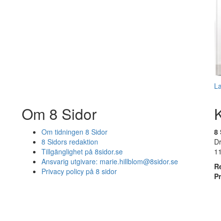
L
Om 8 Sidor
Om tidningen 8 Sidor
8 
8 Sidors redaktion
D
Tillgänglighet på 8sidor.se
1
Ansvarig utgivare:
marie.hillblom@8sidor.se
R
Privacy policy på 8 sidor
P