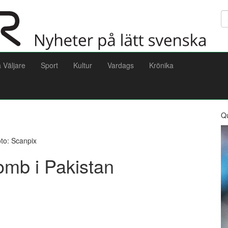
Sö
a Väljare
Sport
Kultur
Vardags
Krönika
Q
to: Scanpix
mb i Pakistan