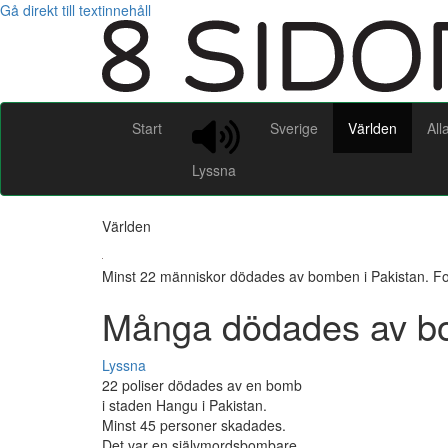
Gå direkt till textinnehåll
Start
Sverige
Världen
All
Lyssna
Världen
Minst 22 människor dödades av bomben i Pakistan. Fo
Många dödades av bo
Lyssna
22 poliser dödades av en bomb
i staden Hangu i Pakistan.
Minst 45 personer skadades.
Det var en självmordsbombare