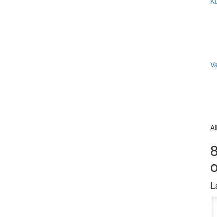
Ku
V
Al
8
L