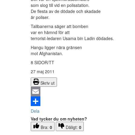
som slog till vid en polisstation.
De flesta av de dödade och skadade
är poliser.
Talibanerna säger att bomben
var en hämnd för att
terrorist-ledaren Usama bin Ladin dödades.
Hangu ligger nära gränsen
mot Afghanistan.
8 SIDOR/TT
27 maj 2011
Skriv ut
Email
Dela
Vad tycker du om nyheten?
Bra:
0
Dåligt:
0