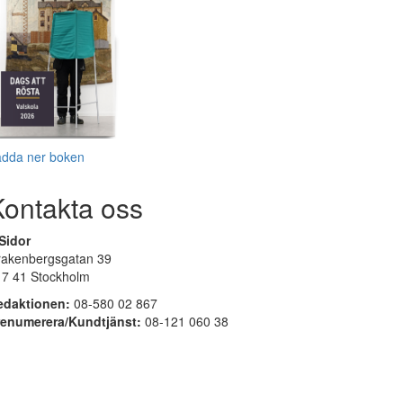
adda ner boken
Kontakta oss
Sidor
rakenbergsgatan 39
17 41 Stockholm
edaktionen:
08-580 02 867
renumerera/Kundtjänst:
08-121 060 38