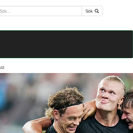
ktext
Sök
uiz