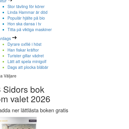
ltur
Stor tävling för körer
Linda Hammar är död
Populär hjälte på bio
Hon ska dansa i tv
Titta på viktiga maskiner
ardags
Dyrare oxfilé i höst
Han fiskar kräftor
Turister gillar vädret
Lätt att spela minigolf
Dags att plocka blåbär
la Väljare
 Sidors bok
om valet 2026
adda ner lättlästa boken gratis