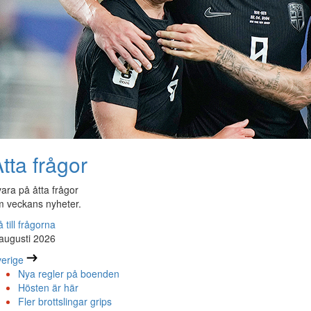
tta frågor
ara på åtta frågor
 veckans nyheter.
 till frågorna
augusti 2026
erige
Nya regler på boenden
Hösten är här
Fler brottslingar grips