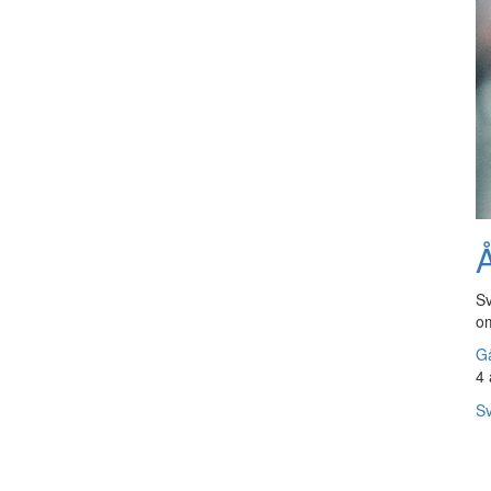
Å
Sv
om
Gå
4 
Sv