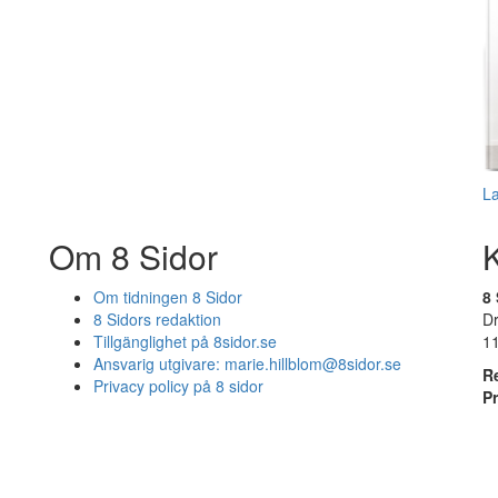
L
Om 8 Sidor
Om tidningen 8 Sidor
8 
8 Sidors redaktion
D
Tillgänglighet på 8sidor.se
1
Ansvarig utgivare:
marie.hillblom@8sidor.se
R
Privacy policy på 8 sidor
P