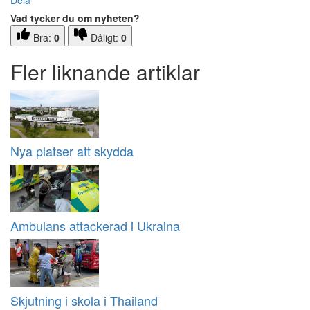
Dela
Vad tycker du om nyheten?
Bra:
0
Dåligt:
0
Fler liknande artiklar
Nya platser att skydda
Ambulans attackerad i Ukraina
Skjutning i skola i Thailand