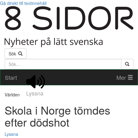
Gå direkt till textinnehåll
Sök
Söktext
Start
Mer
Lyssna
Världen
Skola i Norge tömdes
efter dödshot
Lyssna