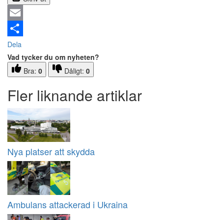
Email
Dela
Vad tycker du om nyheten?
Bra:
0
Dåligt:
0
Fler liknande artiklar
Nya platser att skydda
Ambulans attackerad i Ukraina