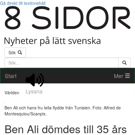
Gå direkt till textinnehåll
Sök
Söktext
Start
Mer
Lyssna
Världen
Ben Ali och hans fru leila flydde från Tunisien. Foto: Alfred de
Montesquiou/Scanpix.
Ben Ali dömdes till 35 års