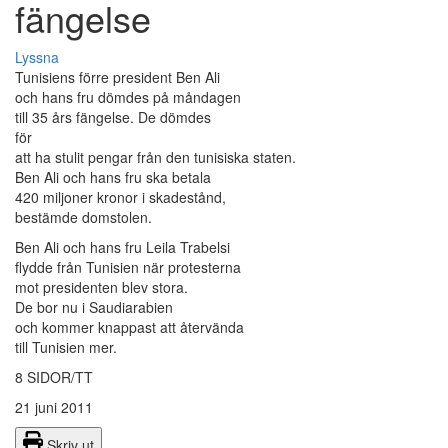
fängelse
Lyssna
Tunisiens förre president Ben Ali
och hans fru dömdes på måndagen
till 35 års fängelse. De dömdes
för
att ha stulit pengar från den tunisiska staten.
Ben Ali och hans fru ska betala
420 miljoner kronor i skadestånd,
bestämde domstolen.
Ben Ali och hans fru Leila Trabelsi
flydde från Tunisien när protesterna
mot presidenten blev stora.
De bor nu i Saudiarabien
och kommer knappast att återvända
till Tunisien mer.
8 SIDOR/TT
21 juni 2011
Skriv ut