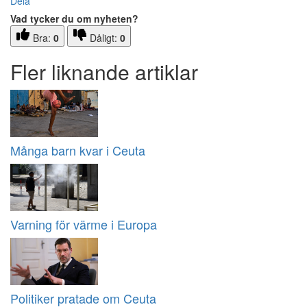
Dela
Vad tycker du om nyheten?
Bra:
0
Dåligt:
0
Fler liknande artiklar
Många barn kvar i Ceuta
Varning för värme i Europa
Politiker pratade om Ceuta