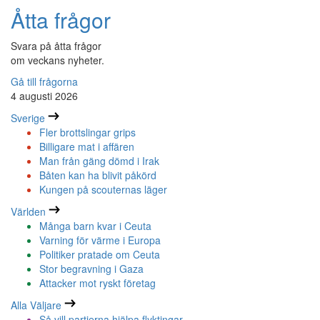
Åtta frågor
Svara på åtta frågor
om veckans nyheter.
Gå till frågorna
4 augusti 2026
Sverige
Fler brottslingar grips
Billigare mat i affären
Man från gäng dömd i Irak
Båten kan ha blivit påkörd
Kungen på scouternas läger
Världen
Många barn kvar i Ceuta
Varning för värme i Europa
Politiker pratade om Ceuta
Stor begravning i Gaza
Attacker mot ryskt företag
Alla Väljare
Så vill partierna hjälpa flyktingar