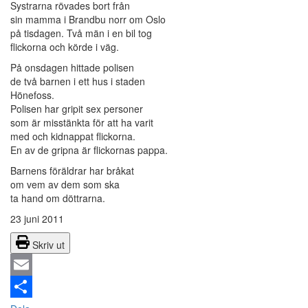
Systrarna rövades bort från
sin mamma i Brandbu norr om Oslo
på tisdagen. Två män i en bil tog
flickorna och körde i väg.
På onsdagen hittade polisen
de två barnen i ett hus i staden
Hönefoss.
Polisen har gripit sex personer
som är misstänkta för att ha varit
med och kidnappat flickorna.
En av de gripna är flickornas pappa.
Barnens föräldrar har bråkat
om vem av dem som ska
ta hand om döttrarna.
23 juni 2011
Skriv ut
Email