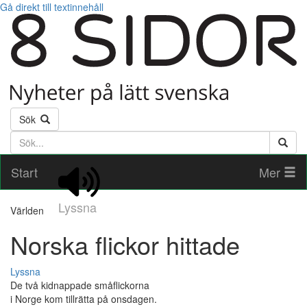
Gå direkt till textinnehåll
Sök
Söktext
Start
Mer
Lyssna
Världen
Norska flickor hittade
Lyssna
De två kidnappade småflickorna
i Norge kom tillrätta på onsdagen.