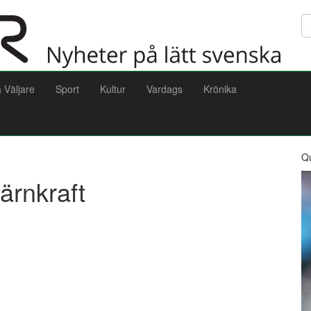
Sö
a Väljare
Sport
Kultur
Vardags
Krönika
Q
ärnkraft