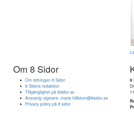
L
Om 8 Sidor
Om tidningen 8 Sidor
8 
8 Sidors redaktion
D
Tillgänglighet på 8sidor.se
1
Ansvarig utgivare:
marie.hillblom@8sidor.se
R
Privacy policy på 8 sidor
P