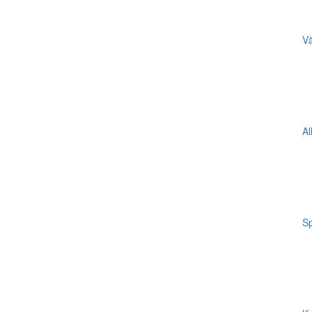
Vä
Al
Sp