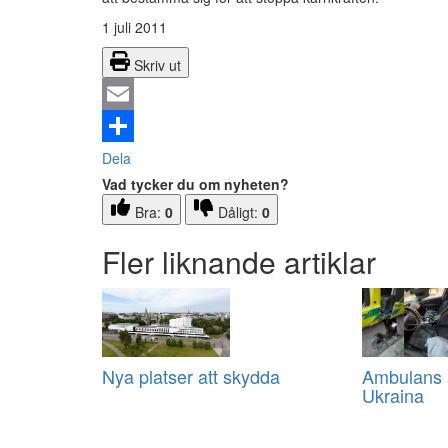
1 juli 2011
Skriv ut
Email
Dela
Vad tycker du om nyheten?
Bra:
0
Dåligt:
0
Fler liknande artiklar
Nya platser att skydda
Ambulans a
Ukraina