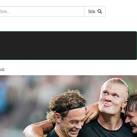
ktext
Sök
uiz