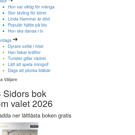
ltur
Hon var viktig för många
Stor tävling för körer
Linda Hammar är död
Populär hjälte på bio
Hon ska dansa i tv
ardags
Dyrare oxfilé i höst
Han fiskar kräftor
Turister gillar vädret
Lätt att spela minigolf
Dags att plocka blåbär
la Väljare
 Sidors bok
om valet 2026
adda ner lättlästa boken gratis