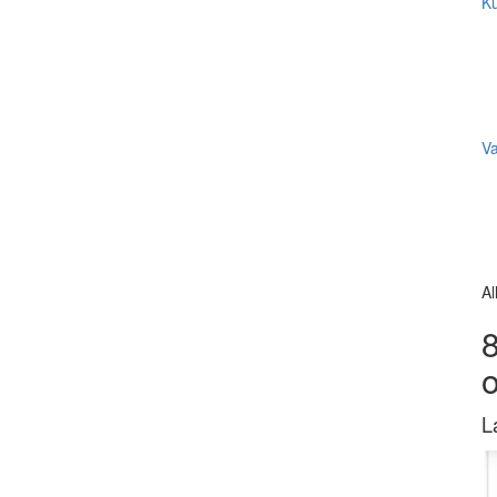
Ku
V
Al
8
L