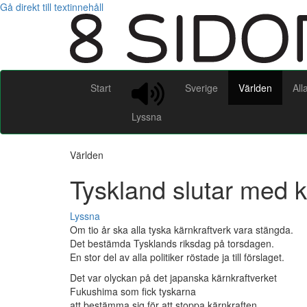
Gå direkt till textinnehåll
Start
Sverige
Världen
All
Lyssna
Världen
Tyskland slutar med k
Lyssna
Om tio år ska alla tyska kärnkraftverk vara stängda.
Det bestämda Tysklands riksdag på torsdagen.
En stor del av alla politiker röstade ja till förslaget.
Det var olyckan på det japanska kärnkraftverket
Fukushima som fick tyskarna
att bestämma sig för att stoppa kärnkraften.