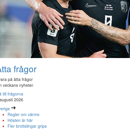
tta frågor
ara på åtta frågor
 veckans nyheter.
 till frågorna
augusti 2026
erige
Regler om värme
Hösten är här
Fler brottslingar grips