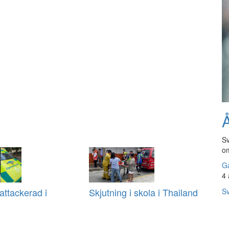
Å
Sv
om
Gå
4 
ttackerad i
Skjutning i skola i Thailand
Sv