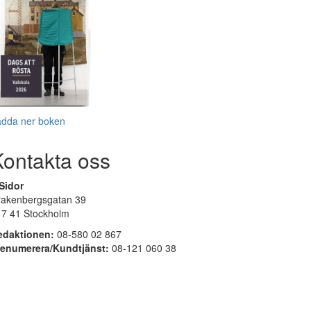
adda ner boken
Kontakta oss
Sidor
rakenbergsgatan 39
17 41 Stockholm
edaktionen:
08-580 02 867
renumerera/Kundtjänst:
08-121 060 38