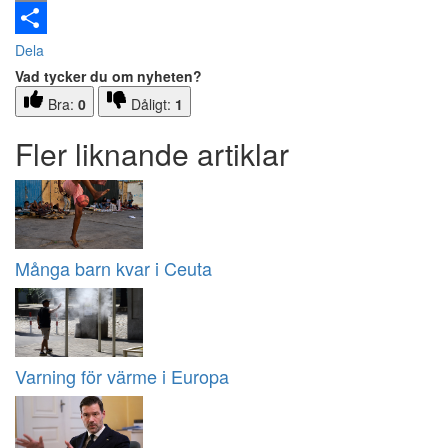
Email
Dela
Vad tycker du om nyheten?
Bra:
0
Dåligt:
1
Fler liknande artiklar
Många barn kvar i Ceuta
Varning för värme i Europa