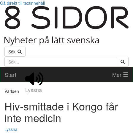
Gå direkt till textinnehåll
Sök
Söktext
Start
Mer
Lyssna
Världen
Hiv-smittade i Kongo får
inte medicin
Lyssna