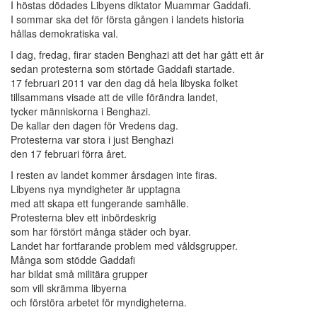
I höstas dödades Libyens diktator Muammar Gaddafi.
I sommar ska det för första gången i landets historia
hållas demokratiska val.
I dag, fredag, firar staden Benghazi att det har gått ett år
sedan protesterna som störtade Gaddafi startade.
17 februari 2011 var den dag då hela libyska folket
tillsammans visade att de ville förändra landet,
tycker människorna i Benghazi.
De kallar den dagen för Vredens dag.
Protesterna var stora i just Benghazi
den 17 februari förra året.
I resten av landet kommer årsdagen inte firas.
Libyens nya myndigheter är upptagna
med att skapa ett fungerande samhälle.
Protesterna blev ett inbördeskrig
som har förstört många städer och byar.
Landet har fortfarande problem med våldsgrupper.
Många som stödde Gaddafi
har bildat små militära grupper
som vill skrämma libyerna
och förstöra arbetet för myndigheterna.