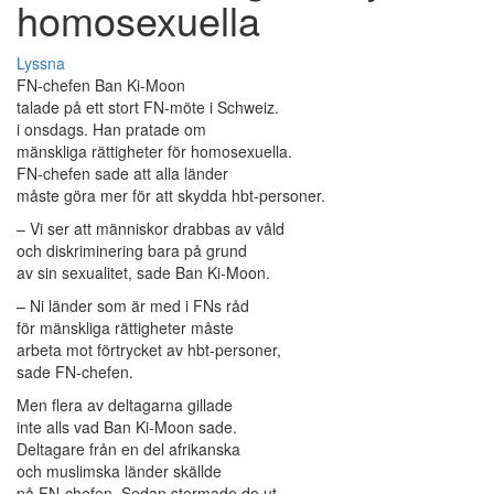
homosexuella
Lyssna
FN-chefen Ban Ki-Moon
talade på ett stort FN-möte i Schweiz.
i onsdags. Han pratade om
mänskliga rättigheter för homosexuella.
FN-chefen sade att alla länder
måste göra mer för att skydda hbt-personer.
– Vi ser att människor drabbas av våld
och diskriminering bara på grund
av sin sexualitet, sade Ban Ki-Moon.
– Ni länder som är med i FNs råd
för mänskliga rättigheter måste
arbeta mot förtrycket av hbt-personer,
sade FN-chefen.
Men flera av deltagarna gillade
inte alls vad Ban Ki-Moon sade.
Deltagare från en del afrikanska
och muslimska länder skällde
på FN-chefen. Sedan stormade de ut