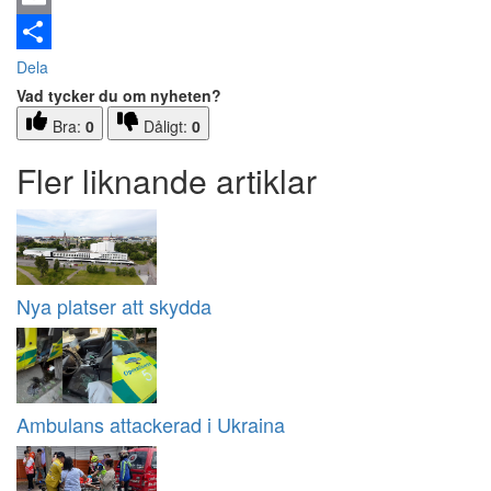
Email
Dela
Vad tycker du om nyheten?
Bra:
0
Dåligt:
0
Fler liknande artiklar
Nya platser att skydda
Ambulans attackerad i Ukraina