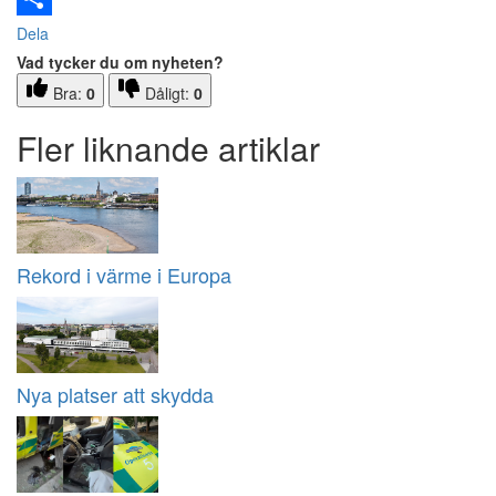
Dela
Vad tycker du om nyheten?
Bra:
0
Dåligt:
0
Fler liknande artiklar
Rekord i värme i Europa
Nya platser att skydda