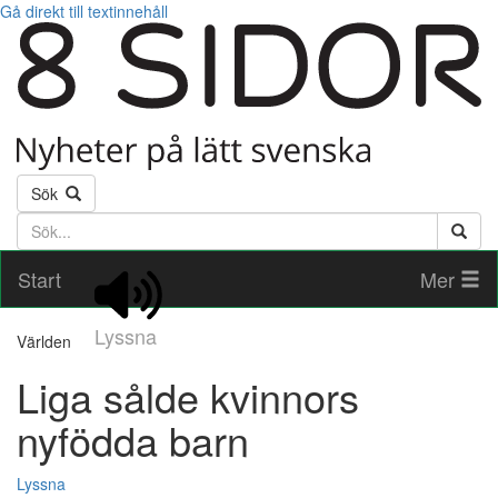
Gå direkt till textinnehåll
Sök
Söktext
Start
Mer
Lyssna
Världen
Liga sålde kvinnors
nyfödda barn
Lyssna