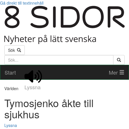
Gå direkt till textinnehåll
Sök
Söktext
Start
Mer
Lyssna
Världen
Tymosjenko åkte till
sjukhus
Lyssna