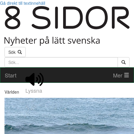
Gå direkt till textinnehåll
Sök
Söktext
Start
Mer
Lyssna
Världen