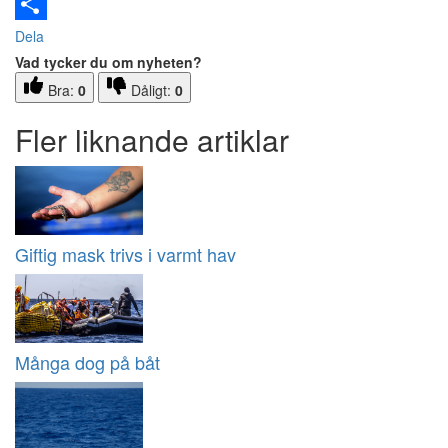
Email
Dela
Vad tycker du om nyheten?
Bra:
0
Dåligt:
0
Fler liknande artiklar
Giftig mask trivs i varmt hav
Många dog på båt