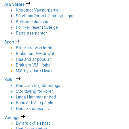
Alla Väljare
Kritik mot Vänsterpartiet
Så vill partierna hjälpa flyktingar
Kritik mot Jomshof
Politiker reser i Sverige
Färre assistenter
Sport
Bilder ska visa idrott
Bråket om VM är slut
Haaland är populär
Bråk om VM i fotboll
Mjällby vidare i kvalet
Kultur
Hon var viktig för många
Stor tävling för körer
Linda Hammar är död
Populär hjälte på bio
Hon ska dansa i tv
Vardags
Dyrare oxfilé i höst
Han fiskar kräftor