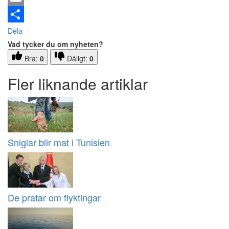
Email
Dela
Vad tycker du om nyheten?
Bra:
0
Dåligt:
0
Fler liknande artiklar
Sniglar blir mat i Tunisien
De pratar om flyktingar