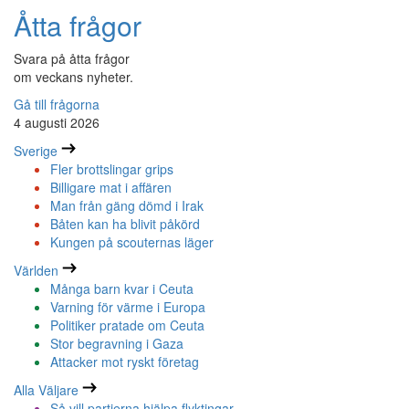
Åtta frågor
Svara på åtta frågor
om veckans nyheter.
Gå till frågorna
4 augusti 2026
Sverige
Fler brottslingar grips
Billigare mat i affären
Man från gäng dömd i Irak
Båten kan ha blivit påkörd
Kungen på scouternas läger
Världen
Många barn kvar i Ceuta
Varning för värme i Europa
Politiker pratade om Ceuta
Stor begravning i Gaza
Attacker mot ryskt företag
Alla Väljare
Så vill partierna hjälpa flyktingar