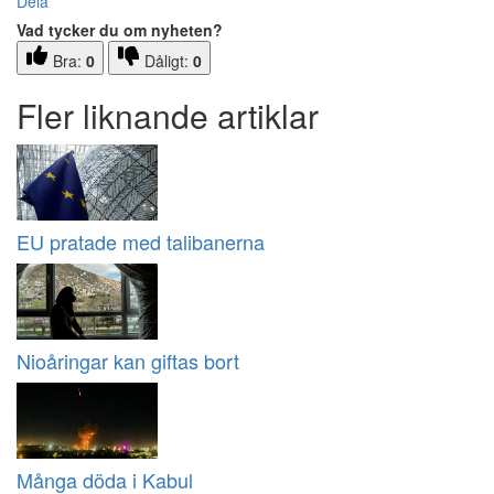
Dela
Vad tycker du om nyheten?
Bra:
0
Dåligt:
0
Fler liknande artiklar
EU pratade med talibanerna
Nioåringar kan giftas bort
Många döda i Kabul