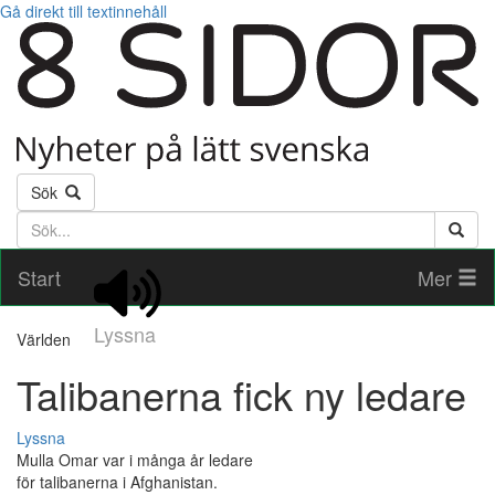
Gå direkt till textinnehåll
Sök
Söktext
Start
Mer
Lyssna
Världen
Talibanerna fick ny ledare
Lyssna
Mulla Omar var i många år ledare
för talibanerna i Afghanistan.