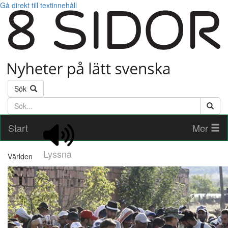
Gå direkt till textinnehåll
Sök
Söktext
Start
Mer
Lyssna
Världen