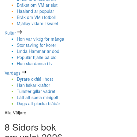
Bråket om VM är slut
Haaland är populär
Bråk om VM i fotboll
Mjällby vidare i kvalet
Kultur
Hon var viktig för många
Stor tävling för körer
Linda Hammar är död
Populär hjälte på bio
Hon ska dansa i tv
Vardags
Dyrare oxfilé i höst
Han fiskar kräftor
Turister gillar vädret
Lätt att spela minigolf
Dags att plocka blåbär
Alla Väljare
8 Sidors bok
om valet 2026