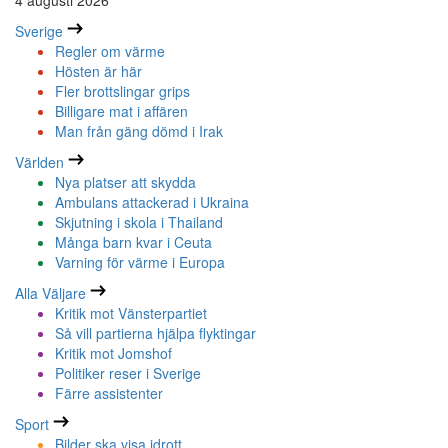
4 augusti 2026
Sverige
Regler om värme
Hösten är här
Fler brottslingar grips
Billigare mat i affären
Man från gäng dömd i Irak
Världen
Nya platser att skydda
Ambulans attackerad i Ukraina
Skjutning i skola i Thailand
Många barn kvar i Ceuta
Varning för värme i Europa
Alla Väljare
Kritik mot Vänsterpartiet
Så vill partierna hjälpa flyktingar
Kritik mot Jomshof
Politiker reser i Sverige
Färre assistenter
Sport
Bilder ska visa idrott