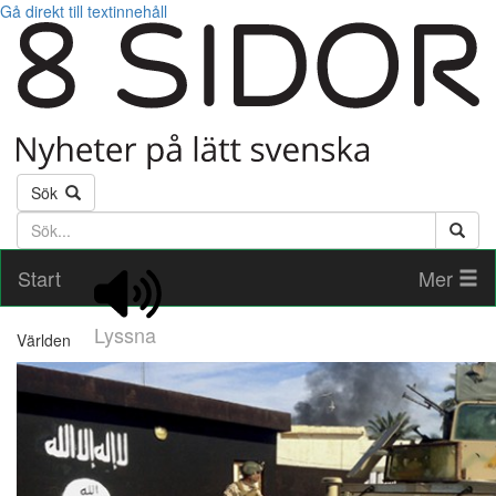
Gå direkt till textinnehåll
Sök
Söktext
Start
Mer
Lyssna
Världen