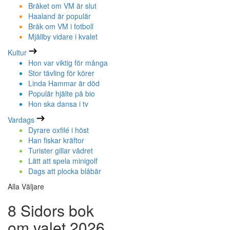
Bråket om VM är slut
Haaland är populär
Bråk om VM i fotboll
Mjällby vidare i kvalet
Kultur
Hon var viktig för många
Stor tävling för körer
Linda Hammar är död
Populär hjälte på bio
Hon ska dansa i tv
Vardags
Dyrare oxfilé i höst
Han fiskar kräftor
Turister gillar vädret
Lätt att spela minigolf
Dags att plocka blåbär
Alla Väljare
8 Sidors bok
om valet 2026