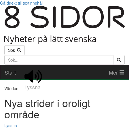
Gå direkt till textinnehåll
Sök
Söktext
Start
Mer
Lyssna
Världen
Nya strider i oroligt
område
Lyssna