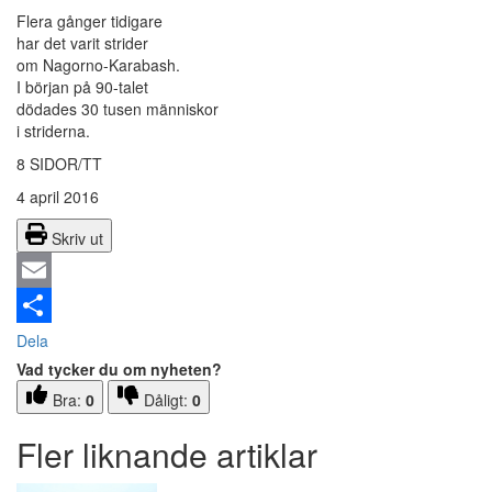
Flera gånger tidigare
har det varit strider
om Nagorno-Karabash.
I början på 90-talet
dödades 30 tusen människor
i striderna.
8 SIDOR/TT
4 april 2016
Skriv ut
Email
Dela
Vad tycker du om nyheten?
Bra:
0
Dåligt:
0
Fler liknande artiklar