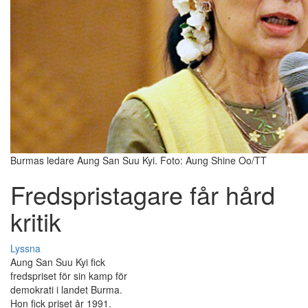
Burmas ledare Aung San Suu Kyi. Foto: Aung Shine Oo/TT
Fredspristagare får hård
kritik
Lyssna
Aung San Suu Kyi fick
fredspriset för sin kamp för
demokrati i landet Burma.
Hon fick priset år 1991.