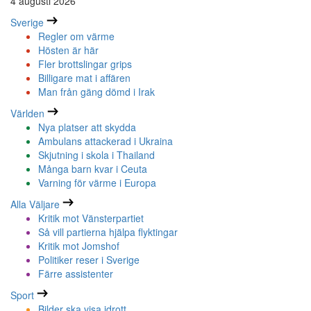
4 augusti 2026
Sverige
Regler om värme
Hösten är här
Fler brottslingar grips
Billigare mat i affären
Man från gäng dömd i Irak
Världen
Nya platser att skydda
Ambulans attackerad i Ukraina
Skjutning i skola i Thailand
Många barn kvar i Ceuta
Varning för värme i Europa
Alla Väljare
Kritik mot Vänsterpartiet
Så vill partierna hjälpa flyktingar
Kritik mot Jomshof
Politiker reser i Sverige
Färre assistenter
Sport
Bilder ska visa idrott