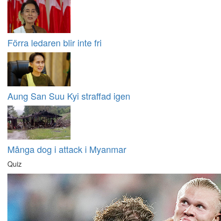
Förra ledaren blir inte fri
Aung San Suu Kyi straffad igen
Många dog i attack i Myanmar
Quiz