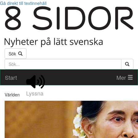
Gå direkt till textinnehåll
Sök
Söktext
Start
Mer
Lyssna
Världen