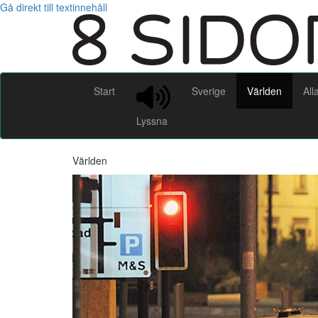
Gå direkt till textinnehåll
Start
Sverige
Världen
All
Lyssna
Världen