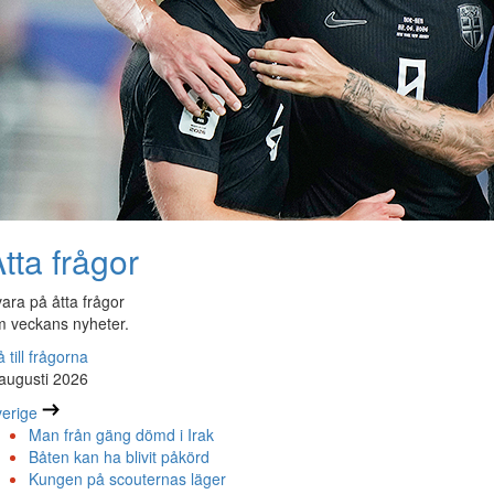
tta frågor
ara på åtta frågor
 veckans nyheter.
 till frågorna
augusti 2026
erige
Man från gäng dömd i Irak
Båten kan ha blivit påkörd
Kungen på scouternas läger