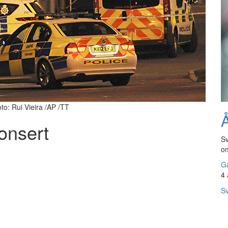
to: Rui Vieira /AP /TT
Å
onsert
Sv
om
Gå
4 
Sv