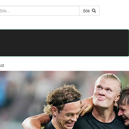
ktext
Sök
uiz