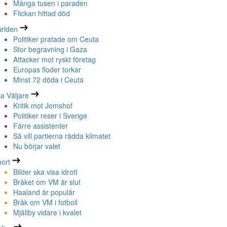
Många tusen i paraden
Flickan hittad död
rlden
Politiker pratade om Ceuta
Stor begravning i Gaza
Attacker mot ryskt företag
Europas floder torkar
Minst 72 döda i Ceuta
la Väljare
Kritik mot Jomshof
Politiker reser i Sverige
Färre assistenter
Så vill partierna rädda klimatet
Nu börjar valet
ort
Bilder ska visa idrott
Bråket om VM är slut
Haaland är populär
Bråk om VM i fotboll
Mjällby vidare i kvalet