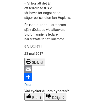
– Vi tror att det är
ett terrordåd tills vi
får bevis för något annat,
säger polischefen Ian Hopkins.
Poliserna tror att terroristen
själv dödades vid attacken.
Storbritanniens ledare
har träffats för ett krismöte.
8 SIDOR/TT
23 maj 2017
Skriv ut
Email
Dela
Vad tycker du om nyheten?
Bra:
1
Dåligt:
0