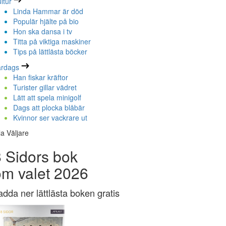
ltur
Linda Hammar är död
Populär hjälte på bio
Hon ska dansa i tv
Titta på viktiga maskiner
Tips på lättlästa böcker
ardags
Han fiskar kräftor
Turister gillar vädret
Lätt att spela minigolf
Dags att plocka blåbär
Kvinnor ser vackrare ut
la Väljare
 Sidors bok
om valet 2026
adda ner lättlästa boken gratis