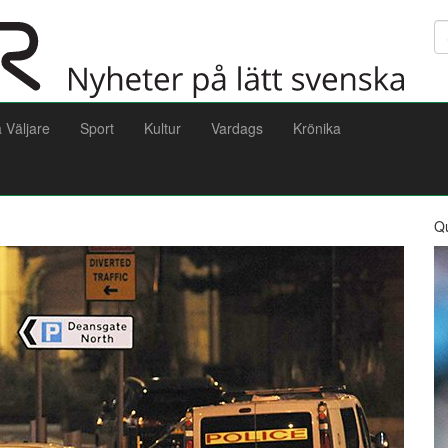
Sö
a Väljare
Sport
Kultur
Vardags
Krönika
Q