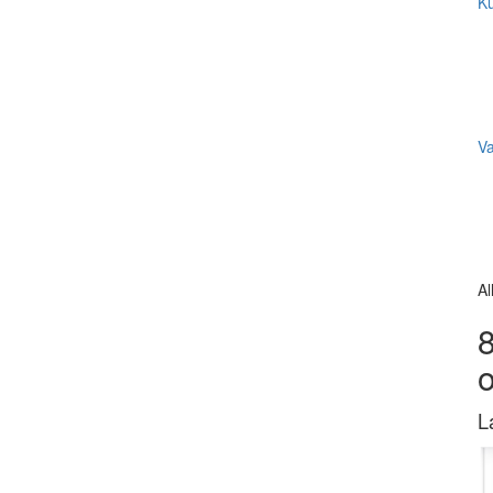
Ku
V
Al
8
L