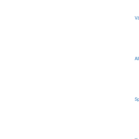
Vä
Al
Sp