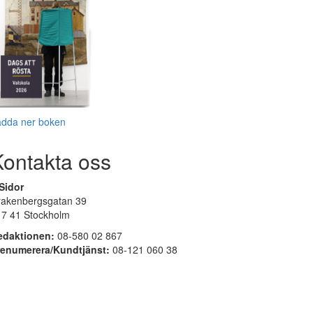
adda ner boken
Kontakta oss
Sidor
rakenbergsgatan 39
17 41 Stockholm
edaktionen:
08-580 02 867
renumerera/Kundtjänst:
08-121 060 38