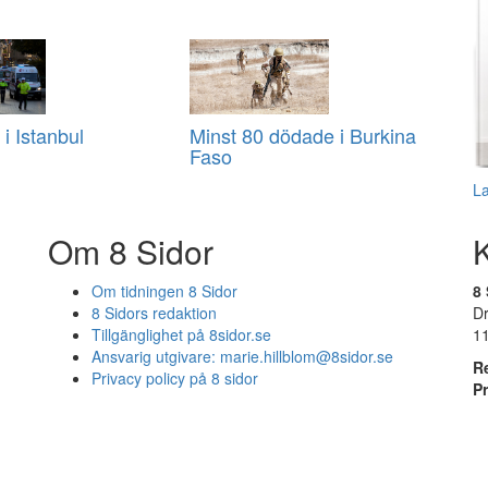
i Istanbul
Minst 80 dödade i Burkina
Faso
L
Om 8 Sidor
Om tidningen 8 Sidor
8 
8 Sidors redaktion
D
Tillgänglighet på 8sidor.se
1
Ansvarig utgivare:
marie.hillblom@8sidor.se
R
Privacy policy på 8 sidor
P