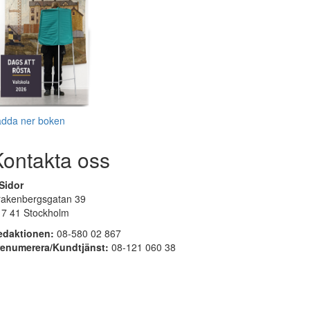
adda ner boken
Kontakta oss
Sidor
rakenbergsgatan 39
17 41 Stockholm
edaktionen:
08-580 02 867
renumerera/Kundtjänst:
08-121 060 38