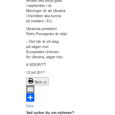
Avtalet ska börja gälla
i september i år.
Meningen är att Ukraina
i framtiden ska kunna
bli medlem i EU.
Ukrainas president
Petro Porosjenko är nöjd.
– Det här är ett steg
på vägen mot
Europeiska Unionen
för Ukraina, säger han.
8 SIDOR/TT
12 juli 2017
Skriv ut
Email
Dela
Vad tycker du om nyheten?