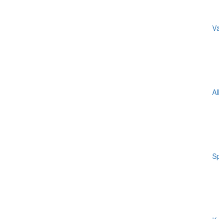
Vä
Al
Sp