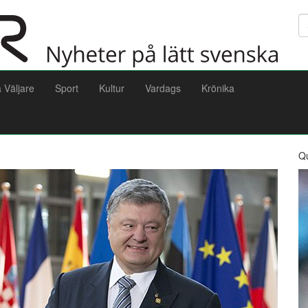
Sö
a Väljare
Sport
Kultur
Vardags
Krönika
Q