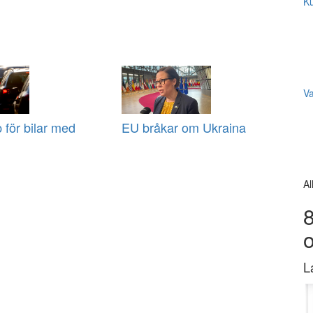
Ku
V
 för bilar med
EU bråkar om Ukraina
Al
8
L