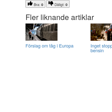
Bra:
0
Dåligt:
0
Fler liknande artiklar
Förslag om tåg i Europa
Inget stopp
bensin