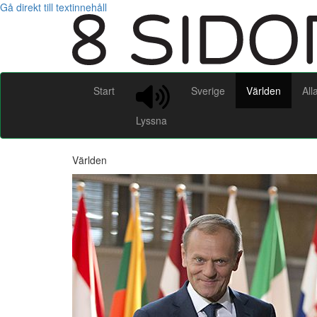
Gå direkt till textinnehåll
Start
Sverige
Världen
All
Lyssna
Världen