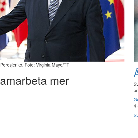
Porosjenko. Foto: Virginia Mayo/TT
Å
samarbeta mer
Sv
om
Gå
4 
Sv