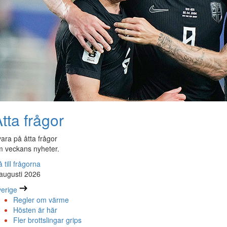
tta frågor
ara på åtta frågor
 veckans nyheter.
 till frågorna
augusti 2026
erige
Regler om värme
Hösten är här
Fler brottslingar grips