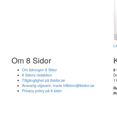
L
Om 8 Sidor
Om tidningen 8 Sidor
8 
8 Sidors redaktion
D
Tillgänglighet på 8sidor.se
1
Ansvarig utgivare:
marie.hillblom@8sidor.se
R
Privacy policy på 8 sidor
P