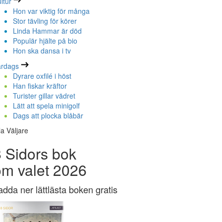
ltur
Hon var viktig för många
Stor tävling för körer
Linda Hammar är död
Populär hjälte på bio
Hon ska dansa i tv
ardags
Dyrare oxfilé i höst
Han fiskar kräftor
Turister gillar vädret
Lätt att spela minigolf
Dags att plocka blåbär
la Väljare
 Sidors bok
om valet 2026
adda ner lättlästa boken gratis