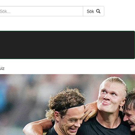
ktext
Sök
uiz