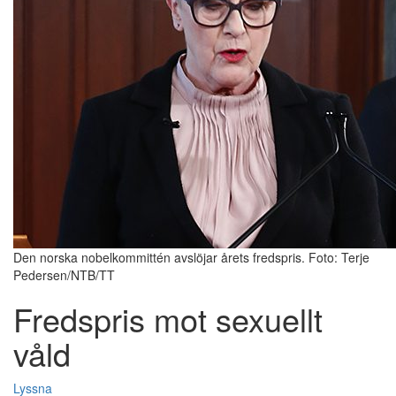
Den norska nobelkommittén avslöjar årets fredspris. Foto: Terje
Pedersen/NTB/TT
Fredspris mot sexuellt
våld
Lyssna