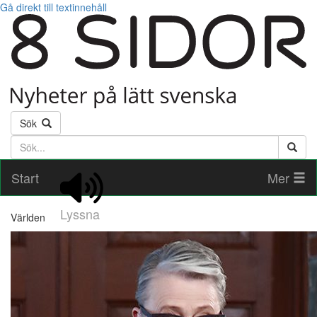
Gå direkt till textinnehåll
Sök
Söktext
Start
Mer
Lyssna
Världen