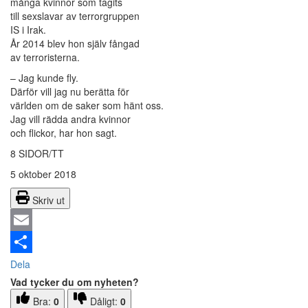
många kvinnor som tagits
till sexslavar av terrorgruppen
IS i Irak.
År 2014 blev hon själv fångad
av terroristerna.
– Jag kunde fly.
Därför vill jag nu berätta för
världen om de saker som hänt oss.
Jag vill rädda andra kvinnor
och flickor, har hon sagt.
8 SIDOR/TT
5 oktober 2018
Skriv ut
Email
Dela
Vad tycker du om nyheten?
Bra:
0
Dåligt:
0