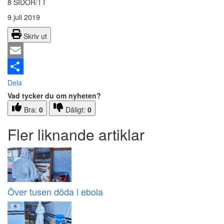
8 SIDOR/TT
9 juli 2019
Skriv ut
Email
Dela
Vad tycker du om nyheten?
Bra:
0
Dåligt:
0
Fler liknande artiklar
Över tusen döda i ebola