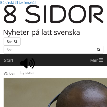
Gå direkt till textinnehåll
Sök
Söktext
Start
Mer
Lyssna
Världen