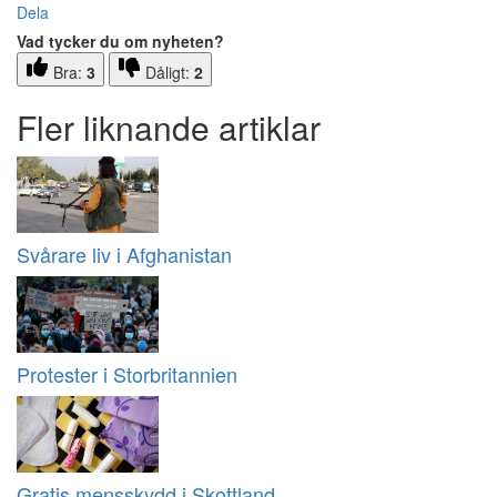
Dela
Vad tycker du om nyheten?
Bra:
3
Dåligt:
2
Fler liknande artiklar
Svårare liv i Afghanistan
Protester i Storbritannien
Gratis mensskydd i Skottland