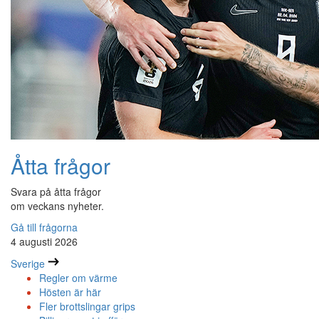
Åtta frågor
Svara på åtta frågor
om veckans nyheter.
Gå till frågorna
4 augusti 2026
Sverige
Regler om värme
Hösten är här
Fler brottslingar grips