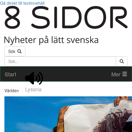
Gå direkt till textinnehåll
Sök
Söktext
Start
Mer
Lyssna
Världen