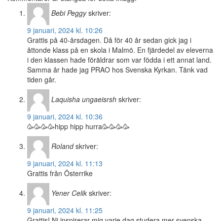
Bebi Peggy
skriver:
9 januari, 2024 kl. 10:26
Grattis på 40-årsdagen. Då för 40 år sedan gick jag i
åttonde klass på en skola i Malmö. En fjärdedel av eleverna
i den klassen hade föräldrar som var födda i ett annat land.
Samma år hade jag PRAO hos Svenska Kyrkan. Tänk vad
tiden går.
Laquisha ungaeisrsh
skriver:
9 januari, 2024 kl. 10:36
🥳🥳🥳🥳hipp hipp hurra🥳🥳🥳🥳
Roland
skriver:
9 januari, 2024 kl. 11:13
Grattis från Österrike
Yener Celik
skriver:
9 januari, 2024 kl. 11:25
Grattis! Ni inspirerar mig varje dag studera mer svenska.