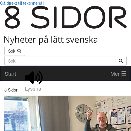
Gå direkt till textinnehåll
Sök
Söktext
Start
Mer
Lyssna
8 Sidor