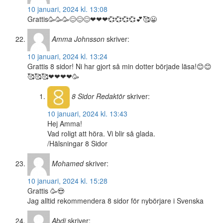
10 januari, 2024 kl. 13:08
Grattis🥳🥳🥳😊😊😊❤❤❤💞💞💞💞💕🥰😀
Amma Johnsson
skriver:
10 januari, 2024 kl. 13:24
Grattis 8 sidor! Ni har gjort så min dotter började läsa!😊😊
🥰🥰🥰❤❤❤❤🥳
8 Sidor
Redaktör
skriver:
10 januari, 2024 kl. 13:43
Hej Amma!
Vad roligt att höra. Vi blir så glada.
/Hälsningar 8 Sidor
Mohamed
skriver:
10 januari, 2024 kl. 15:28
Grattis 🥳😍
Jag alltid rekommendera 8 sidor för nybörjare i Svenska
Abdi
skriver: