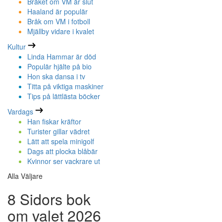
Bråket om VM är slut
Haaland är populär
Bråk om VM i fotboll
Mjällby vidare i kvalet
Kultur
Linda Hammar är död
Populär hjälte på bio
Hon ska dansa i tv
Titta på viktiga maskiner
Tips på lättlästa böcker
Vardags
Han fiskar kräftor
Turister gillar vädret
Lätt att spela minigolf
Dags att plocka blåbär
Kvinnor ser vackrare ut
Alla Väljare
8 Sidors bok
om valet 2026