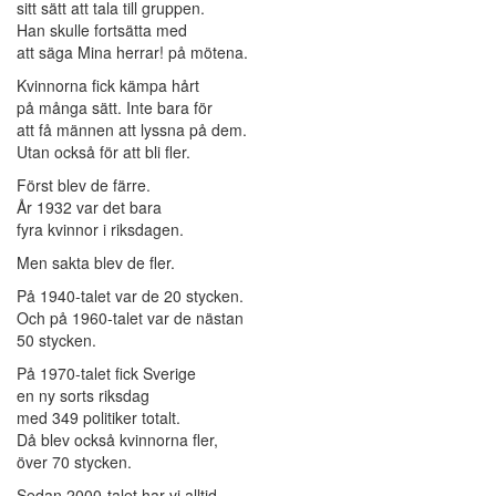
sitt sätt att tala till gruppen.
Han skulle fortsätta med
att säga Mina herrar! på mötena.
Kvinnorna fick kämpa hårt
på många sätt. Inte bara för
att få männen att lyssna på dem.
Utan också för att bli fler.
Först blev de färre.
År 1932 var det bara
fyra kvinnor i riksdagen.
Men sakta blev de fler.
På 1940-talet var de 20 stycken.
Och på 1960-talet var de nästan
50 stycken.
På 1970-talet fick Sverige
en ny sorts riksdag
med 349 politiker totalt.
Då blev också kvinnorna fler,
över 70 stycken.
Sedan 2000-talet har vi alltid