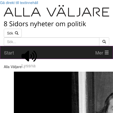
Gå direkt till textinnehåll
Sök
Söktext
Start
Mer
Lyssna
Alla Väljare