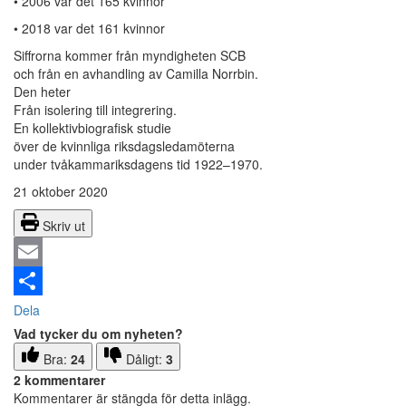
• 2006 var det 165 kvinnor
• 2018 var det 161 kvinnor
Siffrorna kommer från myndigheten SCB
och från en avhandling av Camilla Norrbin.
Den heter
Från isolering till integrering.
En kollektivbiografisk studie
över de kvinnliga riksdagsledamöterna
under tvåkammariksdagens tid 1922–1970.
21 oktober 2020
Skriv ut
Email
Dela
Vad tycker du om nyheten?
Bra:
24
Dåligt:
3
2 kommentarer
Kommentarer är stängda för detta inlägg.