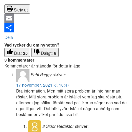
Skriv ut
Email
Dela
Vad tycker du om nyheten?
Bra:
25
Dåligt:
6
3 kommentarer
Kommentarer är stängda för detta inlägg.
Bebi Peggy
skriver:
17 november, 2021 kl. 10:47
Bra information. Men mitt stora problem är inte hur man
röstar. Mitt stora problem är istället vem jag ska rösta på,
eftersom jag sällan förstår vad politikerna säger och vad de
egentligen vill. Det blir tyvärr istället någon anhörig som
bestämmer vilket parti det ska bli.
8 Sidor
Redaktör
skriver: