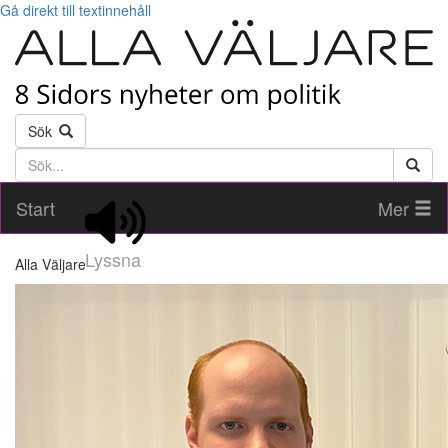
Gå direkt till textinnehåll
Sök
Söktext
Start
Mer
Lyssna
Alla Väljare