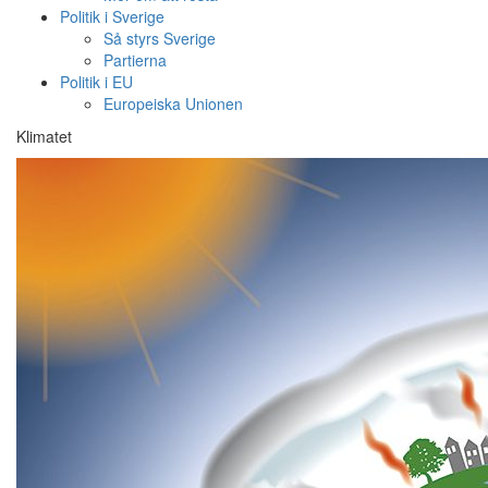
Politik i Sverige
Så styrs Sverige
Partierna
Politik i EU
Europeiska Unionen
Klimatet