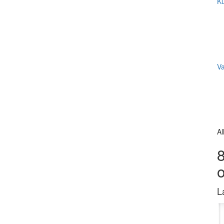
Ku
V
Al
8
L