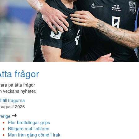
tta frågor
ara på åtta frågor
 veckans nyheter.
 till frågorna
augusti 2026
erige
Fler brottslingar grips
Billigare mat i affären
Man från gäng dömd i Irak