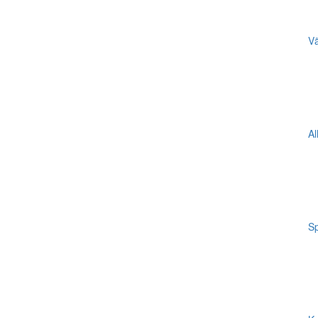
Vä
Al
Sp