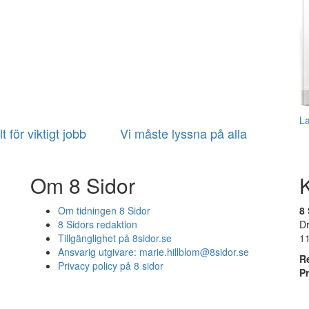
L
t för viktigt jobb
Vi måste lyssna på alla
Om 8 Sidor
Om tidningen 8 Sidor
8 
8 Sidors redaktion
D
Tillgänglighet på 8sidor.se
1
Ansvarig utgivare:
marie.hillblom@8sidor.se
R
Privacy policy på 8 sidor
P