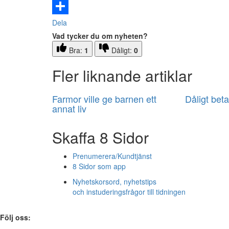
Email
Dela
Vad tycker du om nyheten?
Bra:
1
Dåligt:
0
Fler liknande artiklar
Farmor ville ge barnen ett
Dåligt betal
annat liv
Skaffa 8 Sidor
Prenumerera/Kundtjänst
8 Sidor som app
Nyhetskorsord, nyhetstips
och instuderingsfrågor till tidningen
Följ oss: