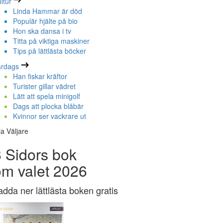
ltur
Linda Hammar är död
Populär hjälte på bio
Hon ska dansa i tv
Titta på viktiga maskiner
Tips på lättlästa böcker
ardags
Han fiskar kräftor
Turister gillar vädret
Lätt att spela minigolf
Dags att plocka blåbär
Kvinnor ser vackrare ut
la Väljare
 Sidors bok
om valet 2026
adda ner lättlästa boken gratis