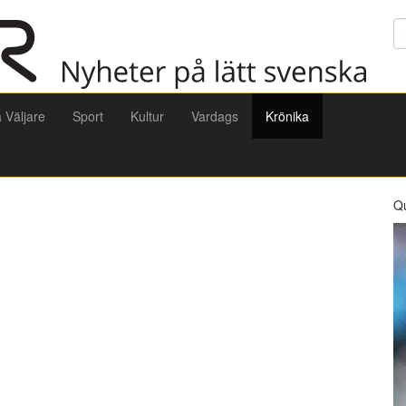
Sö
a Väljare
Sport
Kultur
Vardags
Krönika
Q