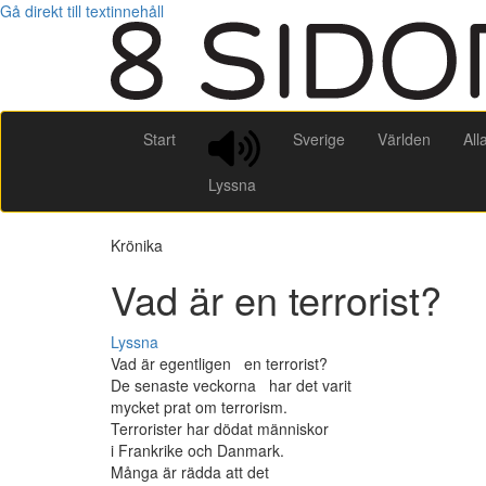
Gå direkt till textinnehåll
Start
Sverige
Världen
All
Lyssna
Krönika
Vad är en terrorist?
Lyssna
Vad är egentligen en terrorist?
De senaste veckorna har det varit
mycket prat om terrorism.
Terrorister har dödat människor
i Frankrike och Danmark.
Många är rädda att det