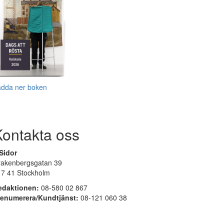
adda ner boken
Kontakta oss
Sidor
rakenbergsgatan 39
17 41 Stockholm
edaktionen:
08-580 02 867
renumerera/Kundtjänst:
08-121 060 38