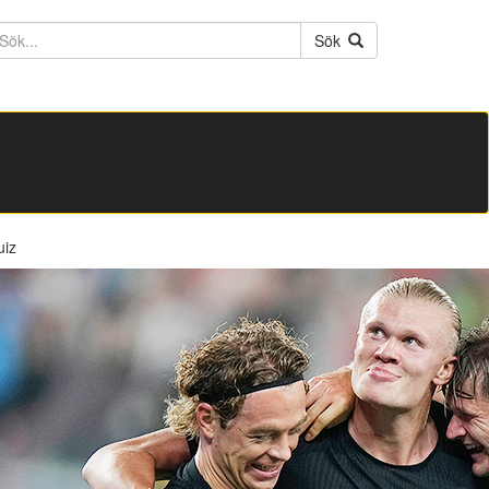
ktext
Sök
uiz