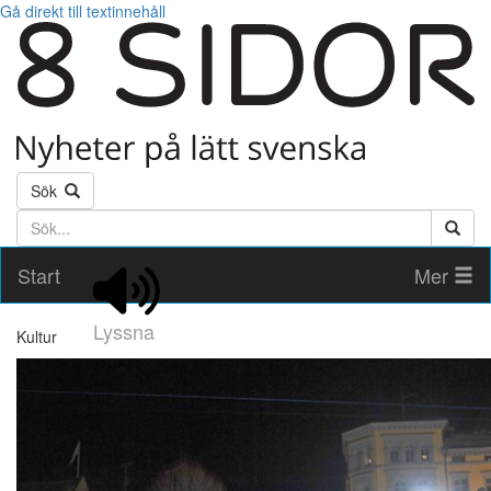
Gå direkt till textinnehåll
Sök
Söktext
Start
Mer
Lyssna
Kultur